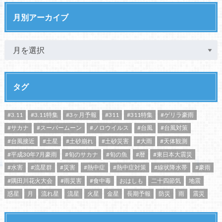
月別アーカイブ
タグ
#3.11
#3.11特集
#3ヶ月予報
#311
#311特集
#ゲリラ豪雨
#サカナ
#スーパームーン
#ノロウイルス
#台風
#台風対策
#台風接近
#土星
#土砂崩れ
#土砂災害
#大雨
#天体観測
#平成30年7月豪雨
#旬のサカナ
#旬の魚
#暦
#東日本大震災
#水害
#流星群
#災害
#熱中症
#熱中症対策
#線状降水帯
#豪雨
#隅田川花火大会
#雨災害
#食中毒
おはしも
二十四節気
地震
惑星
月
流れ星
流星
火星
金星
長期予報
防災
雨
震災