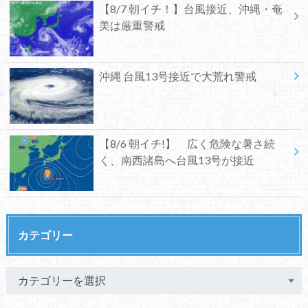
【8/7 朝イチ！】台風接近、沖縄・奄
美は厳重警戒
沖縄 台風13号接近で大荒れ警戒
【8/6 朝イチ!】 広く危険な暑さ続
く、南西諸島へ台風13号が接近
カテゴリー