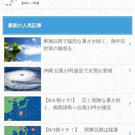
最新の人気記事
東海以西で猛烈な暑さが続く、熱中症
対策の徹底を
沖縄 台風13号接近で大荒れ警戒
【8/6 朝イチ!】 広く危険な暑さ続
く、南西諸島へ台風13号が接近
【8/1朝イチ！】 関東以西は猛暑