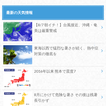
最新の天気情報
【8/7 朝イチ！】台風接近、沖縄・奄
美は厳重警戒
東海以西で猛烈な暑さが続く、熱中症
対策の徹底を
2016年以来 熊本で震度7
8月にかけて危険な暑さ その後は残暑
長引かず