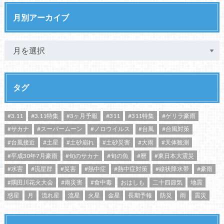
月別アーカイブ
タグ
#3.11
#3.11特集
#3ヶ月予報
#311
#311特集
#ゲリラ豪雨
#サカナ
#スーパームーン
#ノロウイルス
#台風
#台風対策
#台風接近
#土星
#土砂崩れ
#土砂災害
#大雨
#天体観測
#平成30年7月豪雨
#旬のサカナ
#旬の魚
#暦
#東日本大震災
#水害
#流星群
#災害
#熱中症
#熱中症対策
#線状降水帯
#豪雨
#隅田川花火大会
#雨災害
#食中毒
おはしも
二十四節気
地震
惑星
月
流れ星
流星
火星
金星
長期予報
防災
雨
震災