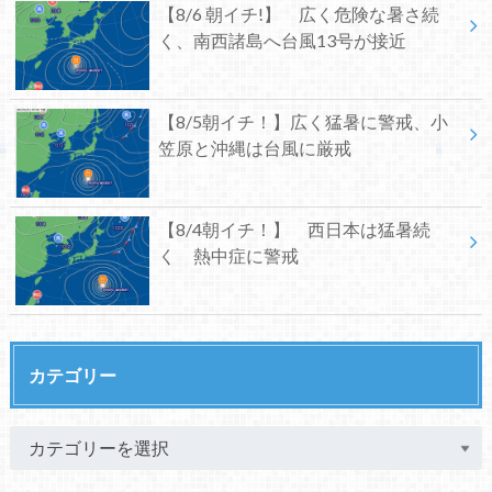
【8/6 朝イチ!】 広く危険な暑さ続
く、南西諸島へ台風13号が接近
【8/5朝イチ！】広く猛暑に警戒、小
笠原と沖縄は台風に厳戒
【8/4朝イチ！】 西日本は猛暑続
く 熱中症に警戒
カテゴリー