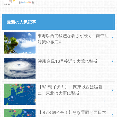
最新の人気記事
東海以西で猛烈な暑さが続く、熱中症
対策の徹底を
沖縄 台風13号接近で大荒れ警戒
【8/1朝イチ！】 関東以西は猛暑
に 東北は大雨に警戒
【８/３朝イチ！】急な雷雨と西日本