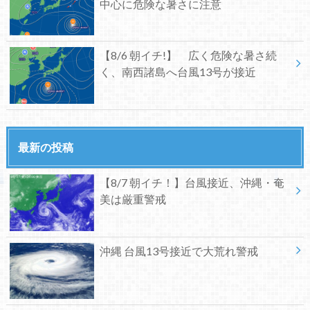
中心に危険な暑さに注意
【8/6 朝イチ!】 広く危険な暑さ続
く、南西諸島へ台風13号が接近
最新の投稿
【8/7 朝イチ！】台風接近、沖縄・奄
美は厳重警戒
沖縄 台風13号接近で大荒れ警戒