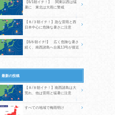
【8/1朝イチ！】 関東以西は猛
暑に 東北は大雨に警戒
【８/３朝イチ！】急な雷雨と西
日本中心に危険な暑さに注意
【8/6 朝イチ!】 広く危険な暑さ
続く、南西諸島へ台風13号が接近
最新の投稿
【８/８朝イチ！】南西諸島は大
荒れ、他は雷雨と猛暑に注意
すべての地域で梅雨明け