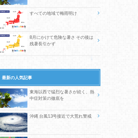
すべての地域で梅雨明け
8月にかけて危険な暑さ その後は
残暑長引かず
最新の人気記事
東海以西で猛烈な暑さが続く、熱
中症対策の徹底を
沖縄 台風13号接近で大荒れ警戒