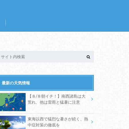
最新の天気情報
【８/８朝イチ！】南西諸島は大
荒れ、他は雷雨と猛暑に注意
東海以西で猛烈な暑さが続く、熱
中症対策の徹底を