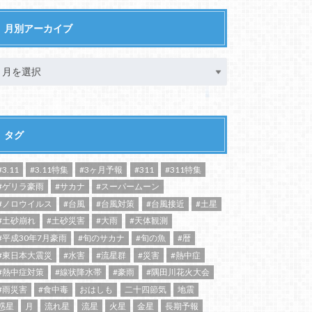
月別アーカイブ
タグ
#3.11
#3.11特集
#3ヶ月予報
#311
#311特集
#ゲリラ豪雨
#サカナ
#スーパームーン
#ノロウイルス
#台風
#台風対策
#台風接近
#土星
#土砂崩れ
#土砂災害
#大雨
#天体観測
#平成30年7月豪雨
#旬のサカナ
#旬の魚
#暦
#東日本大震災
#水害
#流星群
#災害
#熱中症
#熱中症対策
#線状降水帯
#豪雨
#隅田川花火大会
#雨災害
#食中毒
おはしも
二十四節気
地震
惑星
月
流れ星
流星
火星
金星
長期予報