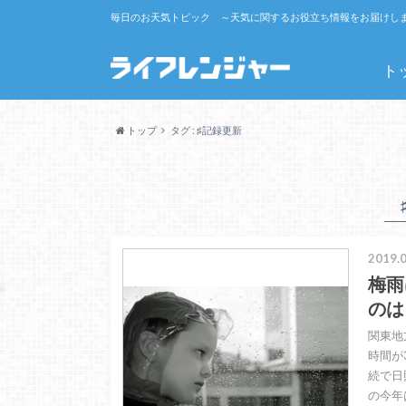
毎日のお天気トピック ～天気に関するお役立ち情報をお届けし
ト
トップ
タグ : ♯記録更新
2019.0
梅雨
のは
関東地
時間が
続で日
の今年