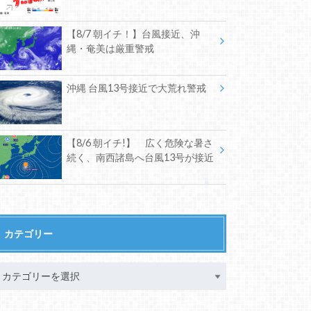
【8/7 朝イチ！】台風接近、沖
縄・奄美は厳重警戒
沖縄 台風13号接近で大荒れ警戒
【8/6 朝イチ!】 広く危険な暑さ
続く、南西諸島へ台風13号が接近
カテゴリー