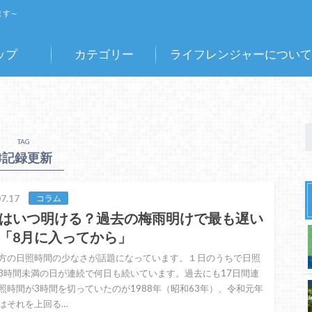
ます～
ップ
カテゴリー
ライフレンジャーについて
TAG
♯記録更新
7.17
コラム
はいつ明ける？過去の梅雨明けで最も遅い
「8月に入ってから」
方の日照時間の少なさが話題になっています。１日のうちで日照
3時間未満の日が連続で何日も続いています。過去にも17日間連
照時間が3時間を切っていたのが1988年（昭和63年）、令和元年
はそれを上回る…