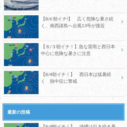
【8/6 朝イチ!】 広く危険な暑さ続
く、南西諸島へ台風13号が接近
【８/３朝イチ！】急な雷雨と西日本
中心に危険な暑さに注意
【8/4朝イチ！】 西日本は猛暑続
く 熱中症に警戒
最新の投稿
【8/9朝イチ！】 沖縄は引き続き暴