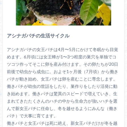
アシナガバチの生活サイクル
アシナガバチの女王バチは4月〜5月にかけて冬眠から目覚
めます。6月頃には女王蜂が1〜3つ程度の巣穴を単独でコ
ツコツ作ってそこに卵を産み付けます。その卵たちが20日
前後で幼虫から成虫に。およそ1ヶ月後（7月頃）から働き
バチが動き始め、女王バチは卵を産むことに専念します。
働きバチが幼虫の世話をしたり、巣作りをしたり活発に動
き始めます。働きバチは驚異のスピードで増えていき、生
まれてきたたくさんのハチの中から生命力が強いハチを選
んで新女王バチに任命し、冬を越せるようにみんな（働き
バチ）で大事に育てます。
働きバチと女王バチは死に絶え、新女王バチだけが冬を越