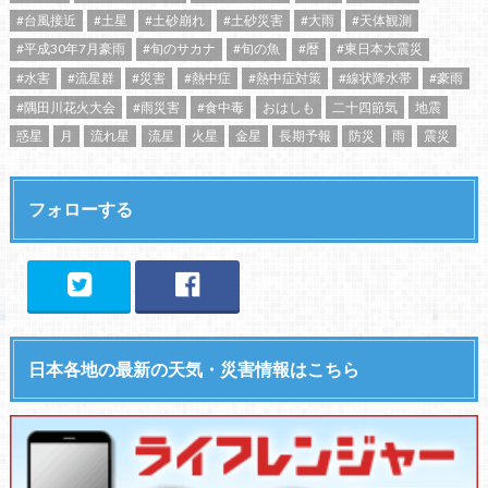
#台風接近
#土星
#土砂崩れ
#土砂災害
#大雨
#天体観測
#平成30年7月豪雨
#旬のサカナ
#旬の魚
#暦
#東日本大震災
#水害
#流星群
#災害
#熱中症
#熱中症対策
#線状降水帯
#豪雨
#隅田川花火大会
#雨災害
#食中毒
おはしも
二十四節気
地震
惑星
月
流れ星
流星
火星
金星
長期予報
防災
雨
震災
フォローする
日本各地の最新の天気・災害情報はこちら