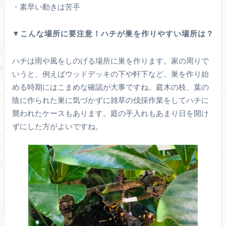
・素早い動きは苦手
▼こんな場所に要注意！ハチが巣を作りやすい場所は？
ハチは雨や風をしのげる場所に巣を作ります。家の周りで
いうと、例えばウッドデッキの下や軒下など。巣を作り始
める時期にはこまめな確認が大事ですね。庭木の枝、葉の
陰に作られた巣に気づかずに雑草の伐採作業をしてハチに
襲われたケースもあります。庭の手入れもあまり日を開け
ずにした方がよいですね。