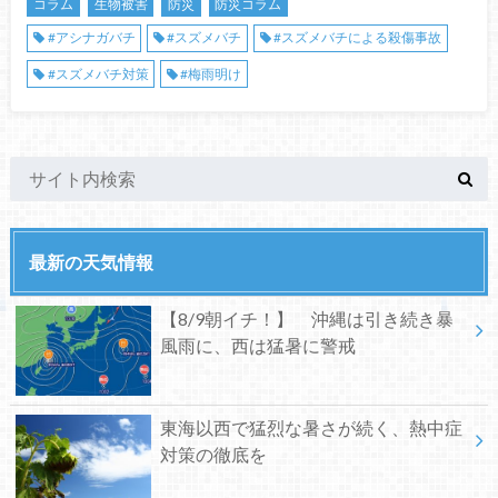
コラム
生物被害
防災
防災コラム
#アシナガバチ
#スズメバチ
#スズメバチによる殺傷事故
#スズメバチ対策
#梅雨明け
最新の天気情報
【8/9朝イチ！】 沖縄は引き続き暴
風雨に、西は猛暑に警戒
東海以西で猛烈な暑さが続く、熱中症
対策の徹底を