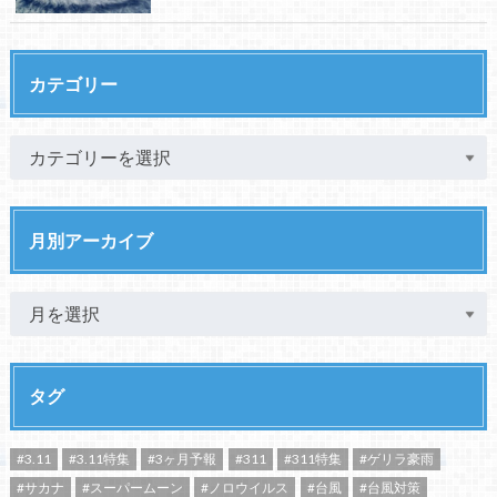
カテゴリー
月別アーカイブ
タグ
#3.11
#3.11特集
#3ヶ月予報
#311
#311特集
#ゲリラ豪雨
#サカナ
#スーパームーン
#ノロウイルス
#台風
#台風対策