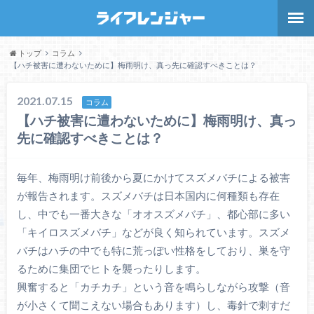
トップ
コラム
【ハチ被害に遭わないために】梅雨明け、真っ先に確認すべきことは？
2021.07.15
コラム
【ハチ被害に遭わないために】梅雨明け、真っ
先に確認すべきことは？
毎年、梅雨明け前後から夏にかけてスズメバチによる被害
が報告されます。スズメバチは日本国内に何種類も存在
し、中でも一番大きな「オオスズメバチ」、都心部に多い
「キイロスズメバチ」などが良く知られています。スズメ
バチはハチの中でも特に荒っぽい性格をしており、巣を守
るために集団でヒトを襲ったりします。
興奮すると「カチカチ」という音を鳴らしながら攻撃（音
が小さくて聞こえない場合もあります）し、毒針で刺すだ