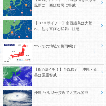
風雨に、西は猛暑に警戒
【８/８朝イチ！】南西諸島は大荒
れ、他は雷雨と猛暑に注意
すべての地域で梅雨明け
【8/7 朝イチ！】台風接近、沖縄・奄
美は厳重警戒
沖縄 台風13号接近で大荒れ警戒