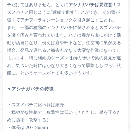
チだけではありません。とくに
アシナガバチは要注意
！ス
ズメバチと同じように“連続で刺す”ことができ、その毒が
強くてアナフィラキシーショックを引き起こすことも。
また、一部の種類のアシナガバチに刺されるとスズメバチ
を凌ぐ痛みと言われています。ハチは春から夏にかけて活
動が活発になり、例えば庭や軒下など、住空間に巣がある
場合、発見が遅れると撤去もかなり大変な作業になってし
まいます。特に梅雨のシーズンは雨のせいで巣の発見が遅
れ、気づいた時にはかなり大きくなって駆除もしづらい状
態に、というケースがとても多いそうです。
▼アシナガバチの特徴
・スズメバチに比べれば細身
・穏やかな性格で、攻撃性は低い（＊ただし、巣を守るた
めに防衛・攻撃する）
・体長は 20～26mm