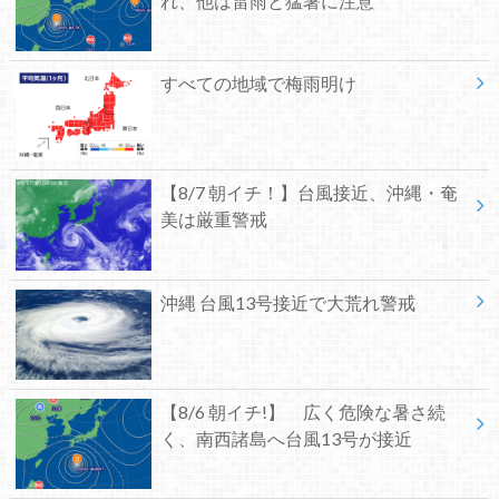
れ、他は雷雨と猛暑に注意
すべての地域で梅雨明け
【8/7 朝イチ！】台風接近、沖縄・奄
美は厳重警戒
沖縄 台風13号接近で大荒れ警戒
【8/6 朝イチ!】 広く危険な暑さ続
く、南西諸島へ台風13号が接近