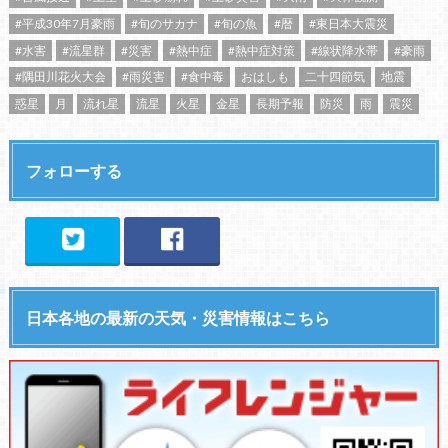
#平成30年7月豪雨
#旬のサカナ
#旬の魚
#暦
#東日本大震災
#水害
#流星群
#災害
#熱中症
#熱中症対策
#線状降水帯
#豪雨
#隅田川花火大会
#雨災害
#食中毒
おはしも
二十四節気
地震
惑星
月
流れ星
流星
火星
金星
長期予報
防災
雨
震災
フォローする
日本各地の最新の天気・災害情報はこちら