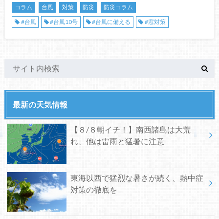
コラム
台風
対策
防災
防災コラム
#台風
#台風10号
#台風に備える
#窓対策
最新の天気情報
【８/８朝イチ！】南西諸島は大荒
れ、他は雷雨と猛暑に注意
東海以西で猛烈な暑さが続く、熱中症
対策の徹底を