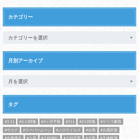
カテゴリー
月別アーカイブ
タグ
#3.11
#3.11特集
#3ヶ月予報
#311
#311特集
#ゲリラ豪雨
#サカナ
#スーパームーン
#ノロウイルス
#台風
#台風対策
#台風接近
#土星
#土砂崩れ
#土砂災害
#大雨
#天体観測