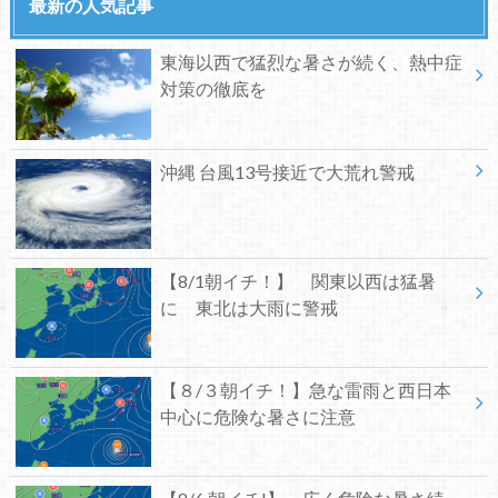
最新の人気記事
東海以西で猛烈な暑さが続く、熱中症
対策の徹底を
沖縄 台風13号接近で大荒れ警戒
【8/1朝イチ！】 関東以西は猛暑
に 東北は大雨に警戒
【８/３朝イチ！】急な雷雨と西日本
中心に危険な暑さに注意