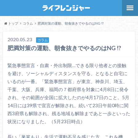
トップ
コラム
肥満対策の運動、朝食抜きでやるのはNG !?
2020.05.23
コラム
肥満対策の運動、朝食抜きでやるのはNG !?
緊急事態宣言・自粛・外出制限…できる限り他者との接触
を避け、ソーシャルディスタンスを守る、となると自宅に
いるのが一番。「緊急事態宣言」が東京、神奈川、埼玉、
千葉、大阪、兵庫、福岡の７都府県を対象に4月8日に発令
され、その範囲が全国に拡大したのが4月17日のこと。5月
14日には39県で宣言が解除され、続いて23日午前0時に関
西3府県も解除され、残る地域も解除まであと一歩といった
状況になりました。（5月23日時点）
長い「巣篭もり」生活で運動不足を感じた方、これを機