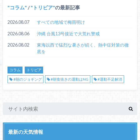
コラム
/
トリビア
の最新記事
2026.08.07
すべての地域で梅雨明け
2026.08.06
沖縄 台風13号接近で大荒れ警戒
2026.08.02
東海以西で猛烈な暑さが続く、熱中症対策の徹
底を
コラム
トリビア
#朝のジョギング
#朝食抜きの運動はNG
#運動不足解消
最新の天気情報