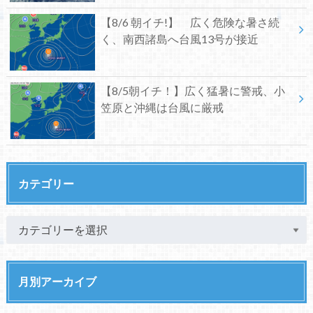
【8/6 朝イチ!】 広く危険な暑さ続
く、南西諸島へ台風13号が接近
【8/5朝イチ！】広く猛暑に警戒、小
笠原と沖縄は台風に厳戒
カテゴリー
月別アーカイブ