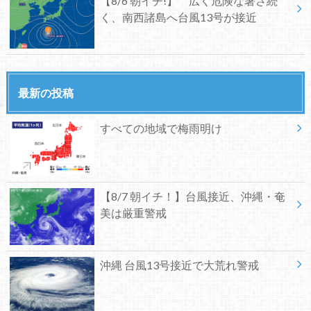
【8/6 朝イチ!】 広く危険な暑さ続
く、南西諸島へ台風13号が接近
最新の投稿
すべての地域で梅雨明け
【8/7 朝イチ！】台風接近、沖縄・奄
美は厳重警戒
沖縄 台風13号接近で大荒れ警戒