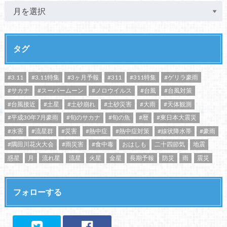
タグ
#3.11
#3.11特集
#3ヶ月予報
#311
#311特集
#ゲリラ豪雨
#サカナ
#スーパームーン
#ノロウイルス
#台風
#台風対策
#台風接近
#土星
#土砂崩れ
#土砂災害
#大雨
#天体観測
#平成30年7月豪雨
#旬のサカナ
#旬の魚
#暦
#東日本大震災
#水害
#流星群
#災害
#熱中症
#熱中症対策
#線状降水帯
#豪雨
#隅田川花火大会
#雨災害
#食中毒
おはしも
二十四節気
地震
惑星
月
流れ星
流星
火星
金星
長期予報
防災
雨
震災
フォローする