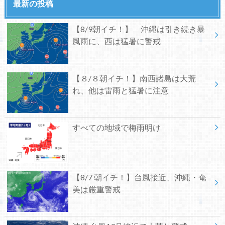
最新の投稿
【8/9朝イチ！】 沖縄は引き続き暴
風雨に、西は猛暑に警戒
【８/８朝イチ！】南西諸島は大荒
れ、他は雷雨と猛暑に注意
すべての地域で梅雨明け
【8/7 朝イチ！】台風接近、沖縄・奄
美は厳重警戒