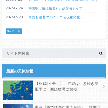
2026.06.24
梅雨明け後は猛暑も、残暑長引かず
2026.05.20
今夏も猛暑 エルニーニョ現象発生へ
3ヶ月予報
最新の天気情報
【8/9朝イチ！】 沖縄は引き続き暴
風雨に、西は猛暑に警戒
東海以西で猛烈な暑さが続く、熱中症