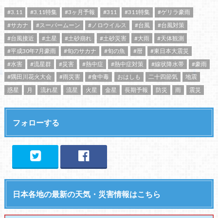
#3.11
#3.11特集
#3ヶ月予報
#311
#311特集
#ゲリラ豪雨
#サカナ
#スーパームーン
#ノロウイルス
#台風
#台風対策
#台風接近
#土星
#土砂崩れ
#土砂災害
#大雨
#天体観測
#平成30年7月豪雨
#旬のサカナ
#旬の魚
#暦
#東日本大震災
#水害
#流星群
#災害
#熱中症
#熱中症対策
#線状降水帯
#豪雨
#隅田川花火大会
#雨災害
#食中毒
おはしも
二十四節気
地震
惑星
月
流れ星
流星
火星
金星
長期予報
防災
雨
震災
フォローする
日本各地の最新の天気・災害情報はこちら