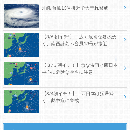
沖縄 台風13号接近で大荒れ警戒
【8/6 朝イチ!】 広く危険な暑さ続
く、南西諸島へ台風13号が接近
【８/３朝イチ！】急な雷雨と西日本
中心に危険な暑さに注意
【8/4朝イチ！】 西日本は猛暑続
く 熱中症に警戒