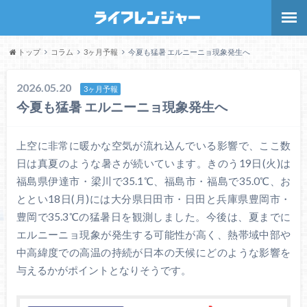
トップ
コラム
3ヶ月予報
今夏も猛暑 エルニーニョ現象発生へ
2026.05.20
3ヶ月予報
今夏も猛暑 エルニーニョ現象発生へ
上空に非常に暖かな空気が流れ込んでいる影響で、ここ数
日は真夏のような暑さが続いています。きのう19日(火)は
福島県伊達市・梁川で35.1℃、福島市・福島で35.0℃、お
ととい18日(月)には大分県日田市・日田と兵庫県豊岡市・
豊岡で35.3℃の猛暑日を観測しました。今後は、夏までに
エルニーニョ現象が発生する可能性が高く、熱帯域中部や
中高緯度での高温の持続が日本の天候にどのような影響を
与えるかがポイントとなりそうです。