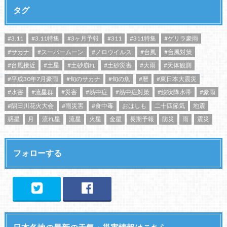
タグ
#3.11
#3.11特集
#3ヶ月予報
#311
#311特集
#ゲリラ豪雨
#サカナ
#スーパームーン
#ノロウイルス
#台風
#台風対策
#台風接近
#土星
#土砂崩れ
#土砂災害
#大雨
#天体観測
#平成30年7月豪雨
#旬のサカナ
#旬の魚
#暦
#東日本大震災
#水害
#流星群
#災害
#熱中症
#熱中症対策
#線状降水帯
#豪雨
#隅田川花火大会
#雨災害
#食中毒
おはしも
二十四節気
地震
惑星
月
流れ星
流星
火星
金星
長期予報
防災
雨
震災
フォローする