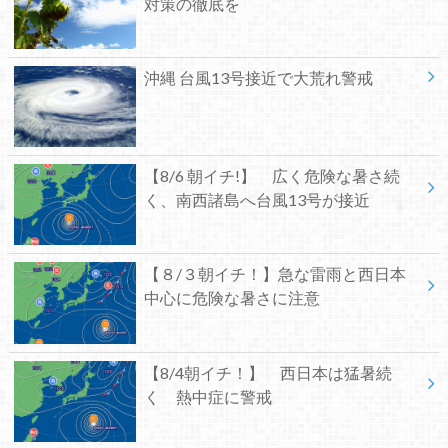
対策の徹底を
沖縄 台風13号接近で大荒れ警戒
【8/6 朝イチ!】 広く危険な暑さ続
く、南西諸島へ台風13号が接近
【８/３朝イチ！】急な雷雨と西日本
中心に危険な暑さに注意
【8/4朝イチ！】 西日本は猛暑続
く 熱中症に警戒