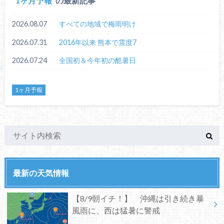
1ヶ月予報
の最新記事
2026.08.07
すべての地域で梅雨明け
2026.07.31
2016年以来 熊本で震度7
2026.07.24
全国初＆今年初の酷暑日
1ヶ月予報
最新の天気情報
【8/9朝イチ！】 沖縄は引き続き暴
風雨に、西は猛暑に警戒