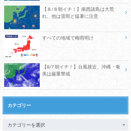
【８/８朝イチ！】南西諸島は大荒
れ、他は雷雨と猛暑に注意
すべての地域で梅雨明け
【8/7 朝イチ！】台風接近、沖縄・奄
美は厳重警戒
カテゴリー