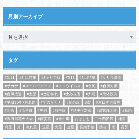
月別アーカイブ
タグ
#3.11
#3.11特集
#3ヶ月予報
#311
#311特集
#ゲリラ豪雨
#サカナ
#スーパームーン
#ノロウイルス
#台風
#台風対策
#台風接近
#土星
#土砂崩れ
#土砂災害
#大雨
#天体観測
#平成30年7月豪雨
#旬のサカナ
#旬の魚
#暦
#東日本大震災
#水害
#流星群
#災害
#熱中症
#熱中症対策
#線状降水帯
#豪雨
#隅田川花火大会
#雨災害
#食中毒
おはしも
二十四節気
地震
惑星
月
流れ星
流星
火星
金星
長期予報
防災
雨
震災