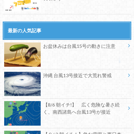
最新の人気記事
お盆休みは台風15号の動きに注意
沖縄 台風13号接近で大荒れ警戒
【8/6 朝イチ!】 広く危険な暑さ続
く、南西諸島へ台風13号が接近