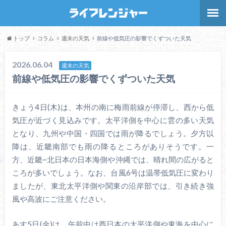
トップ
コラム
週末の天気
前線や低気圧の影響でくずついた天気
2026.06.04
週末の天気
前線や低気圧の影響でくずついた天気
きょう4日(木)は、本州の南に梅雨前線が停滞し、西から低
気圧が近づく見込みです。太平洋側を中心に雲の多い天気
となり、九州や中国・四国では雨が降るでしょう。夕方以
降は、近畿南部でも雨の降るところがありそうです。一
方、近畿~北日本の日本海側や沖縄では、晴れ間の広がると
ころが多いでしょう。なお、台風6号は温帯低気圧に変わり
ましたが、東北太平洋側や関東の沿岸部では、引き続き強
風や高波にご注意ください。
あす5日(金)は、午前中は西日本の太平洋側や東海を中心に