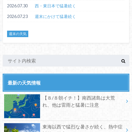
2026.07.30
西・東日本で猛暑続く
2026.07.23
週末にかけて猛暑続く
週末の天気
最新の天気情報
【８/８朝イチ！】南西諸島は大荒
れ、他は雷雨と猛暑に注意
東海以西で猛烈な暑さが続く、熱中症