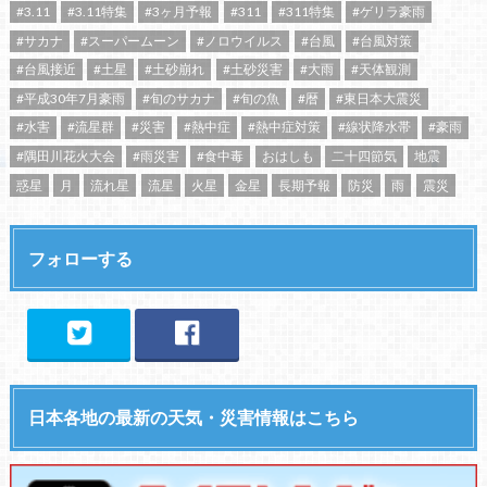
#3.11
#3.11特集
#3ヶ月予報
#311
#311特集
#ゲリラ豪雨
#サカナ
#スーパームーン
#ノロウイルス
#台風
#台風対策
#台風接近
#土星
#土砂崩れ
#土砂災害
#大雨
#天体観測
#平成30年7月豪雨
#旬のサカナ
#旬の魚
#暦
#東日本大震災
#水害
#流星群
#災害
#熱中症
#熱中症対策
#線状降水帯
#豪雨
#隅田川花火大会
#雨災害
#食中毒
おはしも
二十四節気
地震
惑星
月
流れ星
流星
火星
金星
長期予報
防災
雨
震災
フォローする
日本各地の最新の天気・災害情報はこちら