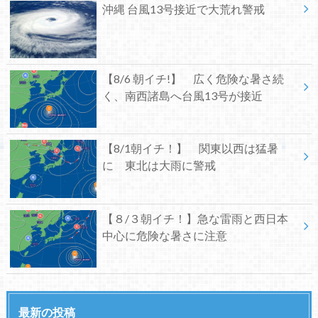
沖縄 台風13号接近で大荒れ警戒
【8/6 朝イチ!】 広く危険な暑さ続
く、南西諸島へ台風13号が接近
【8/1朝イチ！】 関東以西は猛暑
に 東北は大雨に警戒
【８/３朝イチ！】急な雷雨と西日本
中心に危険な暑さに注意
最新の投稿