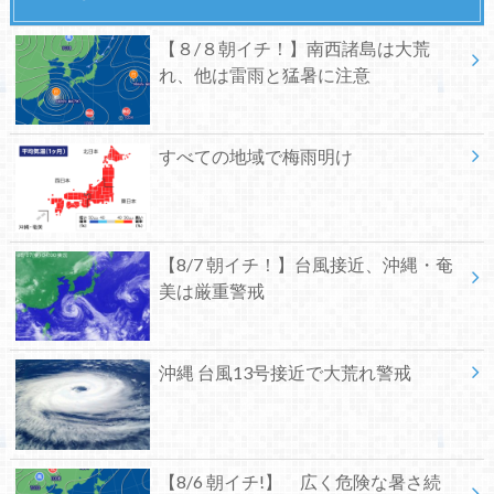
【８/８朝イチ！】南西諸島は大荒
れ、他は雷雨と猛暑に注意
すべての地域で梅雨明け
【8/7 朝イチ！】台風接近、沖縄・奄
美は厳重警戒
沖縄 台風13号接近で大荒れ警戒
【8/6 朝イチ!】 広く危険な暑さ続