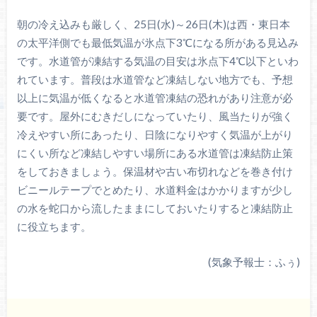
朝の冷え込みも厳しく、25日(水)～26日(木)は西・東日本
の太平洋側でも最低気温が氷点下3℃になる所がある見込み
です。水道管が凍結する気温の目安は氷点下4℃以下といわ
れています。普段は水道管など凍結しない地方でも、予想
以上に気温が低くなると水道管凍結の恐れがあり注意が必
要です。屋外にむきだしになっていたり、風当たりが強く
冷えやすい所にあったり、日陰になりやすく気温が上がり
にくい所など凍結しやすい場所にある水道管は凍結防止策
をしておきましょう。保温材や古い布切れなどを巻き付け
ビニールテープでとめたり、水道料金はかかりますが少し
の水を蛇口から流したままにしておいたりすると凍結防止
に役立ちます。
(気象予報士：ふぅ)