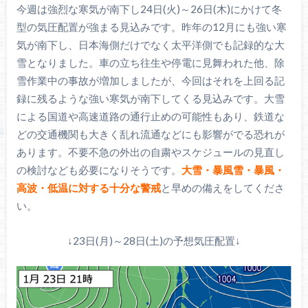
今週は強烈な寒気が南下し24日(火)～26日(木)にかけて冬
型の気圧配置が強まる見込みです。昨年の12月にも強い寒
気が南下し、日本海側だけでなく太平洋側でも記録的な大
雪となりました。車の立ち往生や停電に見舞われた他、除
雪作業中の事故が増加しましたが、今回はそれを上回る記
録に残るような強い寒気が南下してくる見込みです。大雪
による国道や高速道路の通行止めの可能性もあり、鉄道な
どの交通機関も大きく乱れ流通などにも影響がでる恐れが
あります。不要不急の外出の自粛やスケジュールの見直し
の検討なども必要になりそうです。
大雪・暴風雪・暴風・
高波・低温に対する十分な警戒
と早めの備えをしてくださ
い。
↓23日(月)～28日(土)の予想気圧配置↓