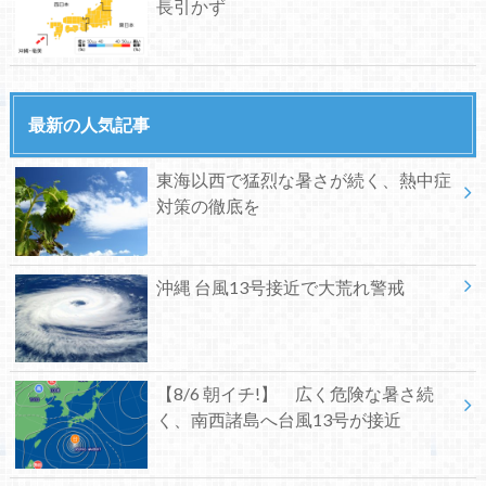
長引かず
最新の人気記事
東海以西で猛烈な暑さが続く、熱中症
対策の徹底を
沖縄 台風13号接近で大荒れ警戒
【8/6 朝イチ!】 広く危険な暑さ続
く、南西諸島へ台風13号が接近