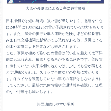
大雪や暴風雪による災害に厳重警戒
日本海側では短い時間に強い雪が降りやすく、北陸を中心
に24時間に100cmほどの雪が予想されている地方もありま
す。また、屋外の歩行や車の運転が危険なほどの猛吹雪に
みまわれ交通機関に影響がでる恐れがある他、暴風による
倒木や着雪による停電なども懸念されます。
また、寒気が極めて強いため雪雲は低い山を越えて太平洋
側にも流れ込み、積雪となる所がある見込みです。普段雪
に慣れていない太平洋側の地方では、少しでも雪が積もる
と交通機関が乱れ、スリップ事故などの増加に繋がりま
す。冬タイヤを装備していない車での運転はしないように
してください。最新の気象情報や交通情報を確認し、無理
のない行動をお願いします。
↓路面凍結しやすい場所↓