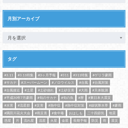
月別アーカイブ
タグ
#3.11
#3.11特集
#3ヶ月予報
#311
#311特集
#ゲリラ豪雨
#サカナ
#スーパームーン
#ノロウイルス
#台風
#台風対策
#台風接近
#土星
#土砂崩れ
#土砂災害
#大雨
#天体観測
#平成30年7月豪雨
#旬のサカナ
#旬の魚
#暦
#東日本大震災
#水害
#流星群
#災害
#熱中症
#熱中症対策
#線状降水帯
#豪雨
#隅田川花火大会
#雨災害
#食中毒
おはしも
二十四節気
地震
惑星
月
流れ星
流星
火星
金星
長期予報
防災
雨
震災