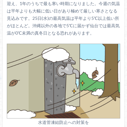
迎え、1年のうちで最も寒い時期になりました。今週の気温
は平年よりも大幅に低い日があり極めて厳しい寒さとなる
見込みです。25日(水)の最高気温は平年より5℃以上低い所
がほとんど。沖縄以外の各地で5℃に届かず仙台では最高気
温が0℃未満の真冬日となる恐れがあります。
水道管凍結防止への対策を