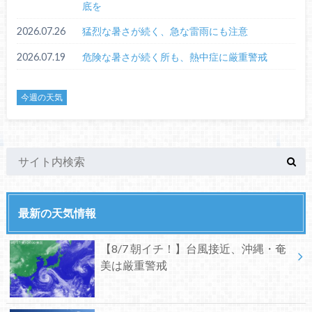
底を
2026.07.26
猛烈な暑さが続く、急な雷雨にも注意
2026.07.19
危険な暑さが続く所も、熱中症に厳重警戒
今週の天気
最新の天気情報
【8/7 朝イチ！】台風接近、沖縄・奄
美は厳重警戒