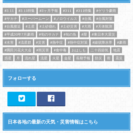
#3.11
#3.11特集
#3ヶ月予報
#311
#311特集
#ゲリラ豪雨
#サカナ
#スーパームーン
#ノロウイルス
#台風
#台風対策
#台風接近
#土星
#土砂崩れ
#土砂災害
#大雨
#天体観測
#平成30年7月豪雨
#旬のサカナ
#旬の魚
#暦
#東日本大震災
#水害
#流星群
#災害
#熱中症
#熱中症対策
#線状降水帯
#豪雨
#隅田川花火大会
#雨災害
#食中毒
おはしも
二十四節気
地震
惑星
月
流れ星
流星
火星
金星
長期予報
防災
雨
震災
フォローする
日本各地の最新の天気・災害情報はこちら