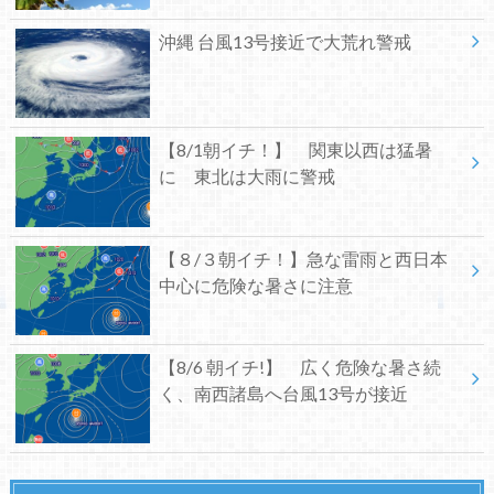
沖縄 台風13号接近で大荒れ警戒
【8/1朝イチ！】 関東以西は猛暑
に 東北は大雨に警戒
【８/３朝イチ！】急な雷雨と西日本
中心に危険な暑さに注意
【8/6 朝イチ!】 広く危険な暑さ続
く、南西諸島へ台風13号が接近