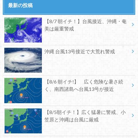
最新の投稿
【8/7 朝イチ！】台風接近、沖縄・奄
美は厳重警戒
沖縄 台風13号接近で大荒れ警戒
【8/6 朝イチ!】 広く危険な暑さ続
く、南西諸島へ台風13号が接近
【8/5朝イチ！】広く猛暑に警戒、小
笠原と沖縄は台風に厳戒