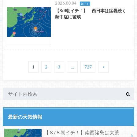
2026.08.04
朝イチ
【8/4朝イチ！】 西日本は猛暑続く
熱中症に警戒
1
2
3
…
727
>
最新の天気情報
【８/８朝イチ！】南西諸島は大荒