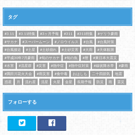
タグ
#3.11
#3.11特集
#3ヶ月予報
#311
#311特集
#ゲリラ豪雨
#サカナ
#スーパームーン
#ノロウイルス
#台風
#台風対策
#台風接近
#土星
#土砂崩れ
#土砂災害
#大雨
#天体観測
#平成30年7月豪雨
#旬のサカナ
#旬の魚
#暦
#東日本大震災
#水害
#流星群
#災害
#熱中症
#熱中症対策
#線状降水帯
#豪雨
#隅田川花火大会
#雨災害
#食中毒
おはしも
二十四節気
地震
惑星
月
流れ星
流星
火星
金星
長期予報
防災
雨
震災
フォローする