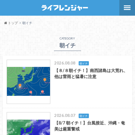
トップ
朝イチ
CATEGORY
朝イチ
2026.08.08
朝イチ
【８/８朝イチ！】南西諸島は大荒れ、
他は雷雨と猛暑に注意
2026.08.07
朝イチ
【8/7 朝イチ！】台風接近、沖縄・奄
美は厳重警戒