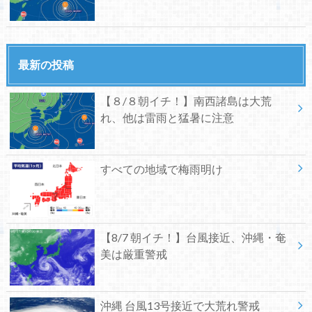
最新の投稿
【８/８朝イチ！】南西諸島は大荒
れ、他は雷雨と猛暑に注意
すべての地域で梅雨明け
【8/7 朝イチ！】台風接近、沖縄・奄
美は厳重警戒
沖縄 台風13号接近で大荒れ警戒