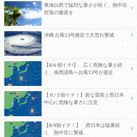
東海以西で猛烈な暑さが続く、熱中症
対策の徹底を
沖縄 台風13号接近で大荒れ警戒
【8/6 朝イチ!】 広く危険な暑さ続
く、南西諸島へ台風13号が接近
【８/３朝イチ！】急な雷雨と西日本
中心に危険な暑さに注意
【8/4朝イチ！】 西日本は猛暑続
く 熱中症に警戒