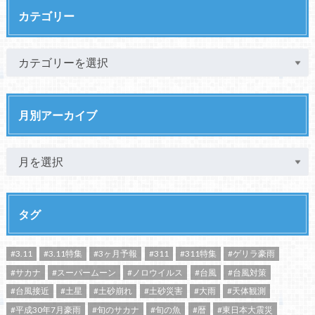
カテゴリー
月別アーカイブ
タグ
#3.11
#3.11特集
#3ヶ月予報
#311
#311特集
#ゲリラ豪雨
#サカナ
#スーパームーン
#ノロウイルス
#台風
#台風対策
#台風接近
#土星
#土砂崩れ
#土砂災害
#大雨
#天体観測
#平成30年7月豪雨
#旬のサカナ
#旬の魚
#暦
#東日本大震災