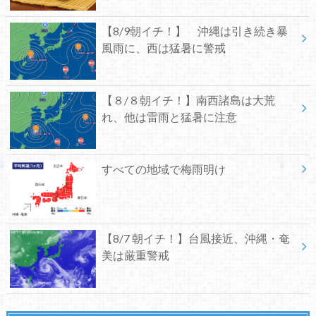
【8/9朝イチ！】 沖縄は引き続き暴
風雨に、西は猛暑に警戒
【８/８朝イチ！】南西諸島は大荒
れ、他は雷雨と猛暑に注意
すべての地域で梅雨明け
【8/7 朝イチ！】台風接近、沖縄・奄
美は厳重警戒