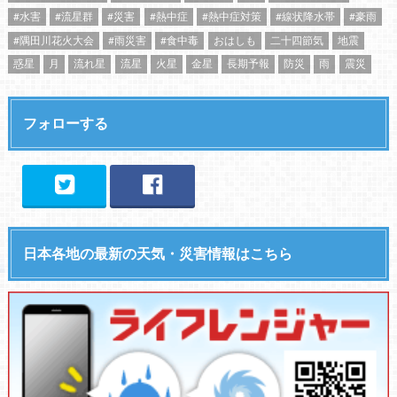
#水害
#流星群
#災害
#熱中症
#熱中症対策
#線状降水帯
#豪雨
#隅田川花火大会
#雨災害
#食中毒
おはしも
二十四節気
地震
惑星
月
流れ星
流星
火星
金星
長期予報
防災
雨
震災
フォローする
日本各地の最新の天気・災害情報はこちら