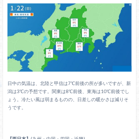
日中の気温は、北陸と甲信は7℃前後の所が多いですが、新
潟は3℃の予想です。関東は8℃前後、東海は10℃前後でし
ょう。冷たい風は弱まるものの、日差しの暖かさは減りそ
うです。
【西日本】
(九州・中国・四国・近畿)