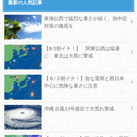
最新の人気記事
東海以西で猛烈な暑さが続く、熱中症
対策の徹底を
【8/1朝イチ！】 関東以西は猛暑
に 東北は大雨に警戒
【８/３朝イチ！】急な雷雨と西日本
中心に危険な暑さに注意
沖縄 台風13号接近で大荒れ警戒