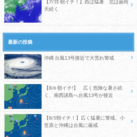
【7/31 朝イチ！】西は猛暑 北は曇雨
天続く
最新の投稿
沖縄 台風13号接近で大荒れ警戒
【8/6 朝イチ!】 広く危険な暑さ続
く、南西諸島へ台風13号が接近
【8/5朝イチ！】広く猛暑に警戒、小
笠原と沖縄は台風に厳戒