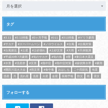
タグ
#3.11
#3.11特集
#3ヶ月予報
#311
#311特集
#ゲリラ豪雨
#サカナ
#スーパームーン
#ノロウイルス
#台風
#台風対策
#台風接近
#土星
#土砂崩れ
#土砂災害
#大雨
#天体観測
#平成30年7月豪雨
#旬のサカナ
#旬の魚
#暦
#東日本大震災
#水害
#流星群
#災害
#熱中症
#熱中症対策
#線状降水帯
#豪雨
#隅田川花火大会
#雨災害
#食中毒
おはしも
二十四節気
地震
惑星
月
流れ星
流星
火星
金星
長期予報
防災
雨
震災
フォローする