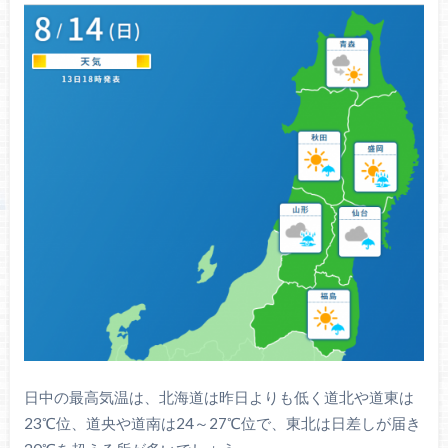
日中の最高気温は、北海道は昨日よりも低く道北や道東は
23℃位、道央や道南は24～27℃位で、東北は日差しが届き