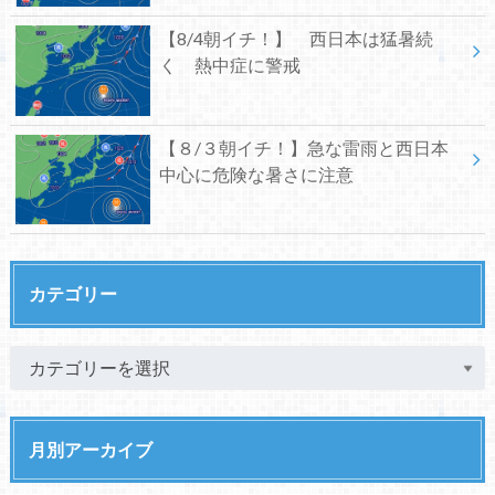
【8/4朝イチ！】 西日本は猛暑続
く 熱中症に警戒
【８/３朝イチ！】急な雷雨と西日本
中心に危険な暑さに注意
カテゴリー
月別アーカイブ