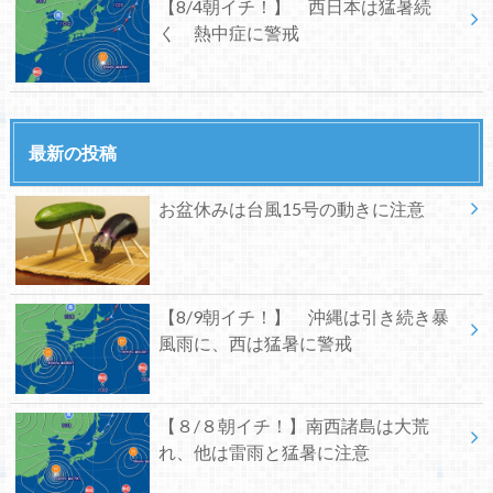
【8/4朝イチ！】 西日本は猛暑続
く 熱中症に警戒
最新の投稿
お盆休みは台風15号の動きに注意
【8/9朝イチ！】 沖縄は引き続き暴
風雨に、西は猛暑に警戒
【８/８朝イチ！】南西諸島は大荒
れ、他は雷雨と猛暑に注意