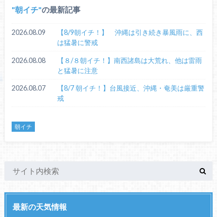
朝イチ
の最新記事
2026.08.09
【8/9朝イチ！】 沖縄は引き続き暴風雨に、西
は猛暑に警戒
2026.08.08
【８/８朝イチ！】南西諸島は大荒れ、他は雷雨
と猛暑に注意
2026.08.07
【8/7 朝イチ！】台風接近、沖縄・奄美は厳重警
戒
朝イチ
最新の天気情報