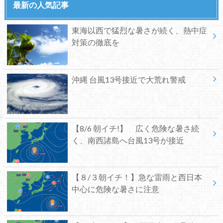
最新の人気記事
東海以西で猛烈な暑さが続く、熱中症
対策の徹底を
沖縄 台風13号接近で大荒れ警戒
【8/6 朝イチ!】 広く危険な暑さ続
く、南西諸島へ台風13号が接近
【８/３朝イチ！】急な雷雨と西日本
中心に危険な暑さに注意