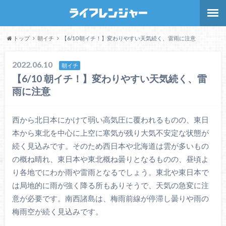
トップ
朝イチ
【6/10 朝イチ！】変わりやすい天気続く、雷雨に注意
2022.06.10
朝イチ
【6/10 朝イチ！】変わりやすい天気続く、雷
雨に注意
西から北日本にかけて弱い高気圧に覆われるものの、東日
本から東北を中心に上空に寒気が残り大気不安定な状態が
続く見込みです。そのため西日本や北海道は雲が多いもの
の概ね晴れ、東日本や東北概ね曇りとなるものの、昼頃よ
り各地でにわか雨や雷雨となるでしょう。東北や東日本で
は局地的に雨が強く降る所もありそうで、天気の急変に注
意が必要です。南西諸島は、梅雨前線が停滞し曇りや雨の
梅雨空が続く見込みです。