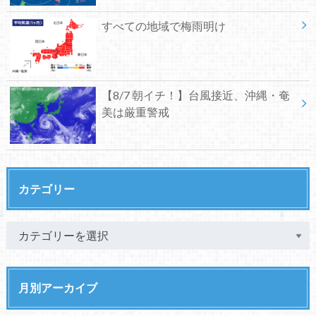
すべての地域で梅雨明け
【8/7 朝イチ！】台風接近、沖縄・奄
美は厳重警戒
カテゴリー
月別アーカイブ