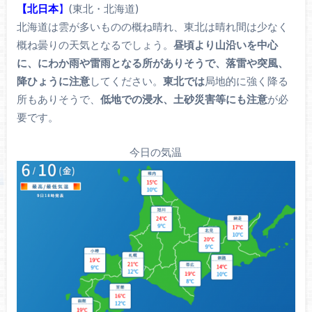
【北日本
】
(東北・北海道)
北海道は雲が多いものの概ね晴れ、東北は晴れ間は少なく
概ね曇りの天気となるでしょう。
昼頃より山沿いを中心
に、にわか雨や雷雨となる所がありそうで、落雷や突風、
降ひょうに注意
してください。
東北では
局地的に強く降る
所もありそうで、
低地での浸水、土砂災害等にも注意
が必
要です。
今日の気温