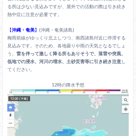
る所は少ない見込みですが、屋外での活動の際は引き続き
熱中症に注意が必要です。
【
沖縄・奄美
】
(沖縄・奄美諸島)
梅雨前線がゆっくり北上しつつ、南西諸島付近に停滞する
見込みです。そのため、各地曇りや雨の天気となるでしょ
う。
雷を伴って激しく降る所もありそうで、落雷や突風、
低地での浸水、河川の増水、土砂災害等に引き続き注意
し
てください。
12時の降水予想