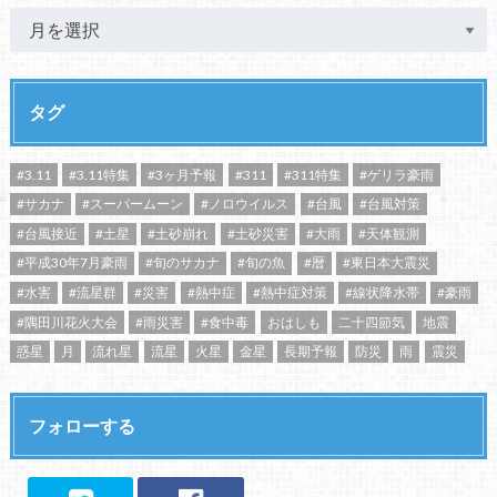
タグ
#3.11
#3.11特集
#3ヶ月予報
#311
#311特集
#ゲリラ豪雨
#サカナ
#スーパームーン
#ノロウイルス
#台風
#台風対策
#台風接近
#土星
#土砂崩れ
#土砂災害
#大雨
#天体観測
#平成30年7月豪雨
#旬のサカナ
#旬の魚
#暦
#東日本大震災
#水害
#流星群
#災害
#熱中症
#熱中症対策
#線状降水帯
#豪雨
#隅田川花火大会
#雨災害
#食中毒
おはしも
二十四節気
地震
惑星
月
流れ星
流星
火星
金星
長期予報
防災
雨
震災
フォローする