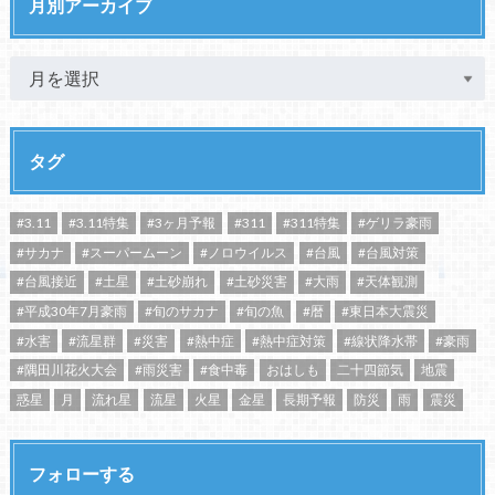
月別アーカイブ
タグ
#3.11
#3.11特集
#3ヶ月予報
#311
#311特集
#ゲリラ豪雨
#サカナ
#スーパームーン
#ノロウイルス
#台風
#台風対策
#台風接近
#土星
#土砂崩れ
#土砂災害
#大雨
#天体観測
#平成30年7月豪雨
#旬のサカナ
#旬の魚
#暦
#東日本大震災
#水害
#流星群
#災害
#熱中症
#熱中症対策
#線状降水帯
#豪雨
#隅田川花火大会
#雨災害
#食中毒
おはしも
二十四節気
地震
惑星
月
流れ星
流星
火星
金星
長期予報
防災
雨
震災
フォローする