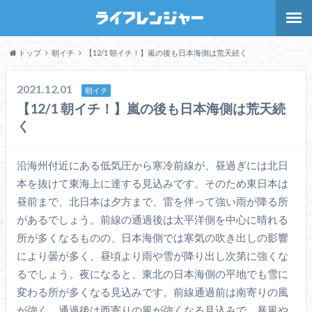
トップ
朝イチ
【12/1 朝イチ！】嵐の後も日本海側は荒天続く
2021.12.01
朝イチ
【12/1 朝イチ！】嵐の後も日本海側は荒天続
く
沿海州付近にある低気圧から寒冷前線が、昼過ぎには北日
本を抜けて東海上に達する見込みです。そのため東日本は
昼前まで、北日本は夕方まで、雷を伴って強い雨が降る所
があるでしょう。前線の通過後は太平洋側を中心に晴れる
所が多くなるものの、日本海側では寒気の吹き出しの影響
により曇が多く、昼頃より雨や雪が降り出し次第に強くな
るでしょう。夜になると、東北の日本海側の平地でも雪に
変わる所が多くなる見込みです。前線通過前は南寄りの風
が強く、通過後は西寄りの風が強くなる見込みで、暴風や