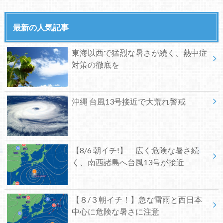
最新の人気記事
東海以西で猛烈な暑さが続く、熱中症
対策の徹底を
沖縄 台風13号接近で大荒れ警戒
【8/6 朝イチ!】 広く危険な暑さ続
く、南西諸島へ台風13号が接近
【８/３朝イチ！】急な雷雨と西日本
中心に危険な暑さに注意