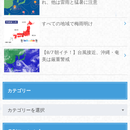
れ、他は雷雨と猛暑に注意
すべての地域で梅雨明け
【8/7 朝イチ！】台風接近、沖縄・奄
美は厳重警戒
カテゴリー