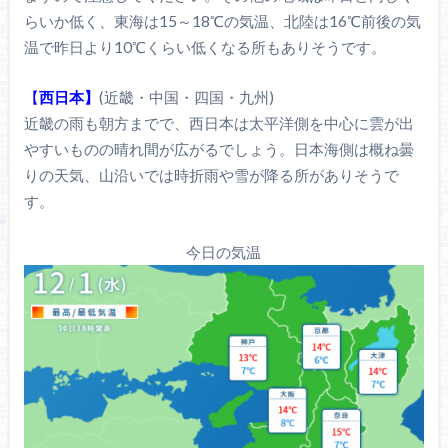
らいか低く、東海は15～18℃の気温、北陸は16℃前後の気
温で昨日より10℃くらい低くなる所もありそうです。
【
西日本】
(近畿・中国・四国・九州)
近畿の雨も朝方までで、西日本は太平洋側を中心に雲が出
やすいものの晴れ間が広がるでしょう。日本海側は概ね曇
りの天気、山沿いでは時折雨や雪が降る所がありそうで
す。
今日の気温