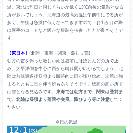
温、東北は昨日と同じくらいか低く13℃前後の気温となる
所が多いでしょう。北海道の最高気温は午前中にでる所が
多く、午後は急激に低くなってきますので、お出かけの際
は厚手のコートなど暖かな服装を持参した方が良さそうで
す。
【
東日本
】
(北陸・東海・関東・島しょ部)
朝方の雷を伴った激しい雨は昼前にはほとんどの所で止
み、太平洋側を中心に西から晴れ間が広がるでしょう。北
陸は前線通過後昼頃より断続的に雨が降り始め、次第に強
まるとともに雷を伴う所もありそうです。標高の高い所で
は雪となる見込みです。
東海では朝方まで、関東は昼前ま
で、北陸は昼頃より落雷や突風、降ひょう等に注意
してく
ださい。
今日の気温