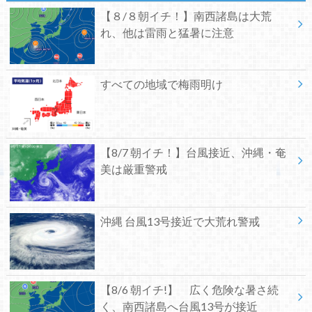
【８/８朝イチ！】南西諸島は大荒
れ、他は雷雨と猛暑に注意
すべての地域で梅雨明け
【8/7 朝イチ！】台風接近、沖縄・奄
美は厳重警戒
沖縄 台風13号接近で大荒れ警戒
【8/6 朝イチ!】 広く危険な暑さ続
く、南西諸島へ台風13号が接近