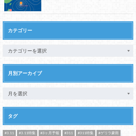
カテゴリー
月別アーカイブ
タグ
#3.11
#3.11特集
#3ヶ月予報
#311
#311特集
#ゲリラ豪雨