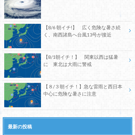
【8/6 朝イチ!】 広く危険な暑さ続
く、南西諸島へ台風13号が接近
【8/1朝イチ！】 関東以西は猛暑
に 東北は大雨に警戒
【８/３朝イチ！】急な雷雨と西日本
中心に危険な暑さに注意
最新の投稿