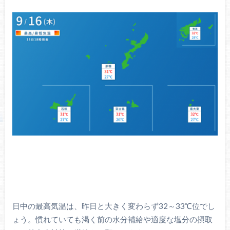
日中の最高気温は、昨日と大きく変わらず32～33℃位でし
ょう。慣れていても渇く前の水分補給や適度な塩分の摂取