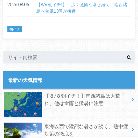
2026.08.06
【8/6 朝イチ!】 広く危険な暑さ続く、南西諸
島へ台風13号が接近
朝イチ
最新の天気情報
【８/８朝イチ！】南西諸島は大荒
れ、他は雷雨と猛暑に注意
東海以西で猛烈な暑さが続く、熱中症
対策の徹底を