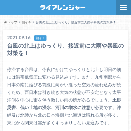
トップ
朝イチ
台風の北上はゆっくり、接近前に大雨や暴風の対策を！
2021.09.16
朝イチ
台風の北上はゆっくり、接近前に大雨や暴風の
対策を！
停滞する台風は、今夜にかけてゆっくりと北上し明日の朝
には温帯低気圧に変わる見込みです。また、九州南部から
日本の南に延びる前線に向かい湿った空気の流れ込みが続
くため、西日本は引き続き大気の状態が不安定となり太平
洋側を中心に雷を伴う激しい雨の所があるでしょう。
土砂
災害、低い土地の浸水、河川の増水に注意
が必要です。沖
縄及び北陸から北の日本海側と北海道は晴れる所が多く、
東北から関東は雲が多くすっきりしない見込みです。