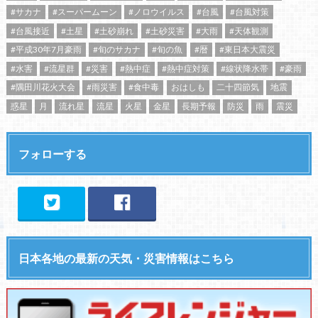
#サカナ
#スーパームーン
#ノロウイルス
#台風
#台風対策
#台風接近
#土星
#土砂崩れ
#土砂災害
#大雨
#天体観測
#平成30年7月豪雨
#旬のサカナ
#旬の魚
#暦
#東日本大震災
#水害
#流星群
#災害
#熱中症
#熱中症対策
#線状降水帯
#豪雨
#隅田川花火大会
#雨災害
#食中毒
おはしも
二十四節気
地震
惑星
月
流れ星
流星
火星
金星
長期予報
防災
雨
震災
フォローする
日本各地の最新の天気・災害情報はこちら