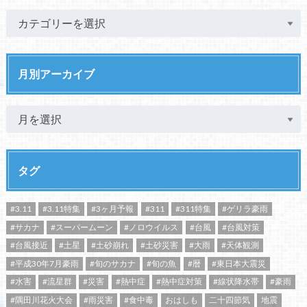
月別アーカイブ
タグ
#3.11
#3.11特集
#3ヶ月予報
#311
#311特集
#ゲリラ豪雨
#サカナ
#スーパームーン
#ノロウイルス
#台風
#台風対策
#台風接近
#土星
#土砂崩れ
#土砂災害
#大雨
#天体観測
#平成30年7月豪雨
#旬のサカナ
#旬の魚
#暦
#東日本大震災
#水害
#流星群
#災害
#熱中症
#熱中症対策
#線状降水帯
#豪雨
#隅田川花火大会
#雨災害
#食中毒
おはしも
二十四節気
地震