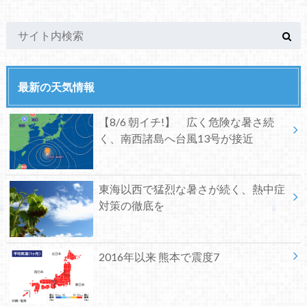
最新の天気情報
【8/6 朝イチ!】 広く危険な暑さ続
く、南西諸島へ台風13号が接近
東海以西で猛烈な暑さが続く、熱中症
対策の徹底を
2016年以来 熊本で震度7