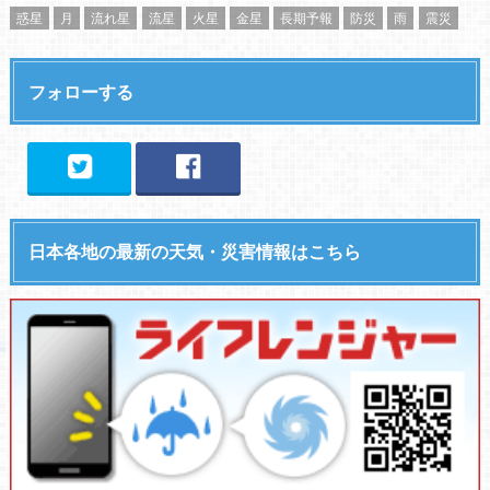
惑星
月
流れ星
流星
火星
金星
長期予報
防災
雨
震災
フォローする
日本各地の最新の天気・災害情報はこちら