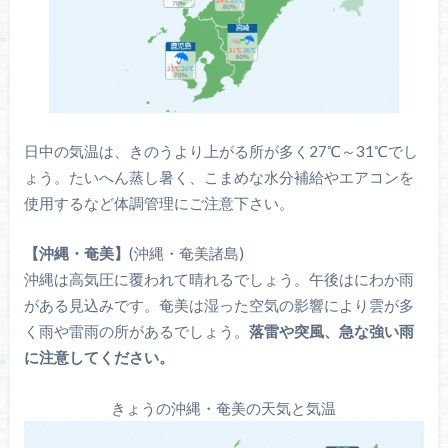
日中の気温は、きのうより上がる所が多く27℃～31℃でし
ょう。たいへん蒸し暑く、こまめな水分補給やエアコンを
使用するなど体調管理にご注意下さい。
【
沖縄・奄美】
(沖縄・奄美諸島)
沖縄は高気圧に覆われて晴れるでしょう。午後はにわか雨
がある見込みです。奄美は湿った空気の影響により雲が多
く雨や雷雨の所があるでしょう。
落雷や突風、急な強い雨
に注意し
てください。
きょうの沖縄・奄美の天気と気温