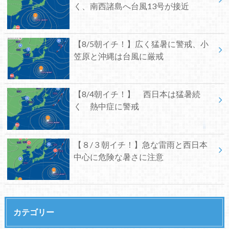
く、南西諸島へ台風13号が接近
【8/5朝イチ！】広く猛暑に警戒、小
笠原と沖縄は台風に厳戒
【8/4朝イチ！】 西日本は猛暑続
く 熱中症に警戒
【８/３朝イチ！】急な雷雨と西日本
中心に危険な暑さに注意
カテゴリー