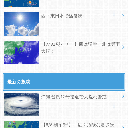
西・東日本で猛暑続く
【7/31 朝イチ！】西は猛暑 北は曇雨
天続く
最新の投稿
沖縄 台風13号接近で大荒れ警戒
【8/6 朝イチ!】 広く危険な暑さ続