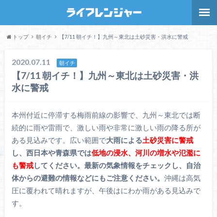
トップ
朝イチ
【7/11 朝イチ！】九州～東北は土砂災害・洪水に警戒
2020.07.11
朝イチ
【7/11 朝イチ！】九州～東北は土砂災害・洪
水に警戒
本州付近に停滞する梅雨前線の影響で、九州～東北では断
続的に雨や雷雨で、激しい雨や非常に激しい雨の降る所が
ある見込みです。広い範囲で
大雨による
土砂災害に警戒
し、西日本や青森県では
低地の浸水、河川の増水や氾濫に
も警戒
してください。最新の気象情報をチェックし、自治
体からの避難の情報などにもご注意ください。
沖縄は高気
圧に覆われて晴れますが、午後はにわか雨がある見込みで
す。