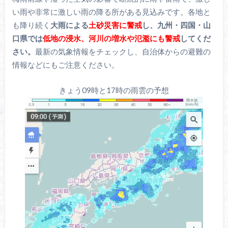
い雨や非常に激しい雨の降る所がある見込みです。各地と
も降り続く
大雨による
土砂災害に警戒
し、九州・四国・山
口県では
低地の浸水、河川の増水や氾濫にも警戒
してくだ
さい。
最新の気象情報をチェックし、自治体からの避難の
情報などにもご注意ください。
きょう09時と17時の雨雲の予想