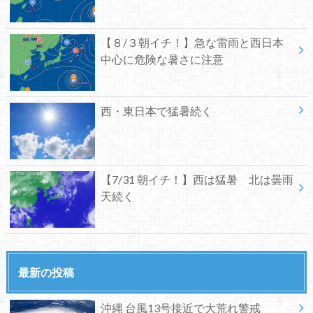
【８/３朝イチ！】急な雷雨と西日本
中心に危険な暑さに注意
西・東日本で猛暑続く
【7/31 朝イチ！】西は猛暑 北は曇雨
天続く
最新の投稿
沖縄 台風13号接近で大荒れ警戒