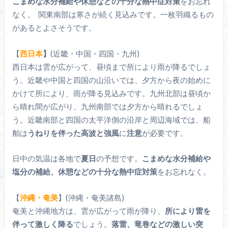
こまめな水分補給や休憩などの十分な熱中症対策
をお忘れ
なく。 関東南部は寒さが続く見込みです。一枚羽織るもの
があるとよさそうです。
【
西日本
】
(近畿・中国・四国・九州)
西日本は雲が広がって、昼頃まで所により雨が降るでしょ
う。近畿や中国と四国の山沿いでは、夕方から夜の始めに
かけて所により、雨が降る見込みです。九州北部は昼頃か
ら晴れ間が広がり、九州南部では夕方から晴れるでしょ
う。近畿南部と四国の太平洋側の沿岸と周辺海域では、船
舶は
うねりを伴った高波と強風
に
注意
が必要です。
日中の気温は各地で
夏日
の予想です。
こまめな水分補給や
塩分の補給、休憩などの十分な熱中症対策
をお忘れなく。
【
沖縄・奄美
】(沖縄・奄美諸島)
奄美と沖縄地方は、雲が広がって雨が降り、
所により雷を
伴って激しく降る
でしょう。
落雷、竜巻などの激しい突