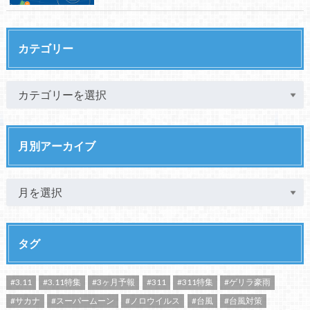
カテゴリー
月別アーカイブ
タグ
#3.11
#3.11特集
#3ヶ月予報
#311
#311特集
#ゲリラ豪雨
#サカナ
#スーパームーン
#ノロウイルス
#台風
#台風対策