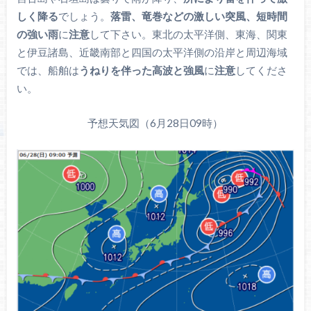
しく降る
でしょう。
落雷、竜巻などの激しい突風、短時間
の強い雨
に
注意
して下さい。東北の太平洋側、東海、関東
と伊豆諸島、近畿南部と四国の太平洋側の沿岸と周辺海域
では、船舶は
うねりを伴った高波と強風
に
注意
してくださ
い。
予想天気図（6月28日09時）