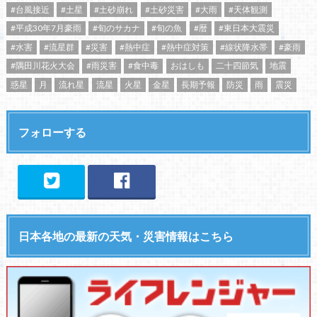
#台風接近
#土星
#土砂崩れ
#土砂災害
#大雨
#天体観測
#平成30年7月豪雨
#旬のサカナ
#旬の魚
#暦
#東日本大震災
#水害
#流星群
#災害
#熱中症
#熱中症対策
#線状降水帯
#豪雨
#隅田川花火大会
#雨災害
#食中毒
おはしも
二十四節気
地震
惑星
月
流れ星
流星
火星
金星
長期予報
防災
雨
震災
フォローする
日本各地の最新の天気・災害情報はこちら