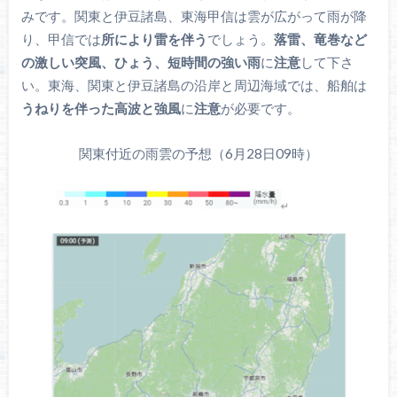
みです。関東と伊豆諸島、東海甲信は雲が広がって雨が降
り、甲信では
所により雷を伴う
でしょう。
落雷、竜巻など
の激しい突風、ひょう、短時間の強い雨
に
注意
して下さ
い。東海、関東と伊豆諸島の沿岸と周辺海域では、船舶は
うねりを伴った高波と強風
に
注意
が必要です。
関東付近の雨雲の予想（6月28日09時）