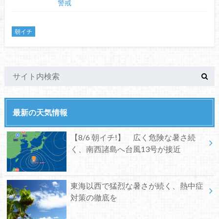
警戒
朝イチ
最新の天気情報
【8/6 朝イチ!】 広く危険な暑さ続
く、南西諸島へ台風13号が接近
東海以西で猛烈な暑さが続く、熱中症
対策の徹底を