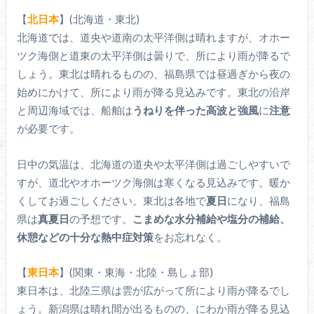
【
北日本
】(北海道・東北)
北海道では、道央や道南の太平洋側は晴れますが、オホー
ツク海側と道東の太平洋側は曇りで、所により雨が降るで
しょう。東北は晴れるものの、福島県では昼過ぎから夜の
始めにかけて、所により雨が降る見込みです。東北の沿岸
と周辺海域では、船舶は
うねりを伴った高波と強風
に
注意
が必要です。
日中の気温は、北海道の道央や太平洋側は過ごしやすいで
すが、道北やオホーツク海側は寒くなる見込みです。暖か
くしてお過ごしください。東北は各地で
夏日
になり、福島
県は
真夏日
の予想です。
こまめな水分補給や塩分の補給、
休憩などの十分な熱中症対策
をお忘れなく。
【
東日本
】(関東・東海・北陸・島しょ部)
東日本は、北陸三県は雲が広がって所により雨が降るでし
ょう。新潟県は晴れ間が出るものの、にわか雨が降る見込