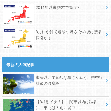
2016年以来 熊本で震度7
8月にかけて危険な暑さ その後は残暑
長引かず
最新の人気記事
東海以西で猛烈な暑さが続く、熱中症
対策の徹底を
【8/1朝イチ！】 関東以西は猛暑
に 東北は大雨に警戒