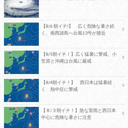
【8/6 朝イチ!】 広く危険な暑さ続
く、南西諸島へ台風13号が接近
【8/5朝イチ！】広く猛暑に警戒、小
笠原と沖縄は台風に厳戒
【8/4朝イチ！】 西日本は猛暑続
く 熱中症に警戒
【８/３朝イチ！】急な雷雨と西日本
中心に危険な暑さに注意