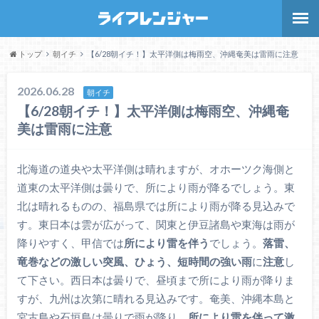
トップ
朝イチ
【6/28朝イチ！】太平洋側は梅雨空、沖縄奄美は雷雨に注意
2026.06.28
朝イチ
【6/28朝イチ！】太平洋側は梅雨空、沖縄奄
美は雷雨に注意
北海道の道央や太平洋側は晴れますが、オホーツク海側と
道東の太平洋側は曇りで、所により雨が降るでしょう。東
北は晴れるものの、福島県では所により雨が降る見込みで
す。東日本は雲が広がって、関東と伊豆諸島や東海は雨が
降りやすく、甲信では
所により雷を伴う
でしょう。
落雷、
竜巻などの激しい突風、ひょう、短時間の強い雨
に
注意
し
て下さい。西日本は曇りで、昼頃まで所により雨が降りま
すが、九州は次第に晴れる見込みです。奄美、沖縄本島と
宮古島や石垣島は曇りで雨が降り、
所により雷を伴って激