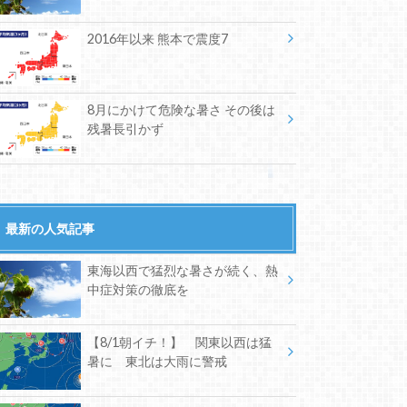
2016年以来 熊本で震度7
8月にかけて危険な暑さ その後は
残暑長引かず
最新の人気記事
東海以西で猛烈な暑さが続く、熱
中症対策の徹底を
【8/1朝イチ！】 関東以西は猛
暑に 東北は大雨に警戒