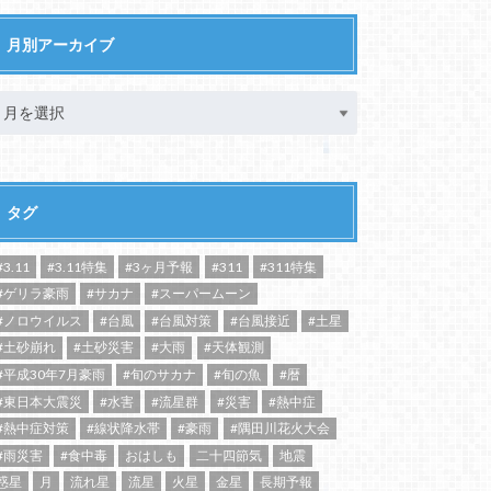
月別アーカイブ
タグ
#3.11
#3.11特集
#3ヶ月予報
#311
#311特集
#ゲリラ豪雨
#サカナ
#スーパームーン
#ノロウイルス
#台風
#台風対策
#台風接近
#土星
#土砂崩れ
#土砂災害
#大雨
#天体観測
#平成30年7月豪雨
#旬のサカナ
#旬の魚
#暦
#東日本大震災
#水害
#流星群
#災害
#熱中症
#熱中症対策
#線状降水帯
#豪雨
#隅田川花火大会
#雨災害
#食中毒
おはしも
二十四節気
地震
惑星
月
流れ星
流星
火星
金星
長期予報