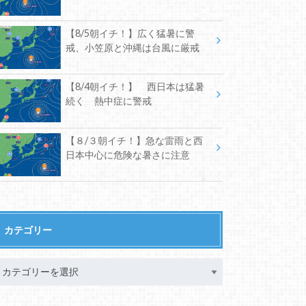
【8/5朝イチ！】広く猛暑に警
戒、小笠原と沖縄は台風に厳戒
【8/4朝イチ！】 西日本は猛暑
続く 熱中症に警戒
【８/３朝イチ！】急な雷雨と西
日本中心に危険な暑さに注意
カテゴリー