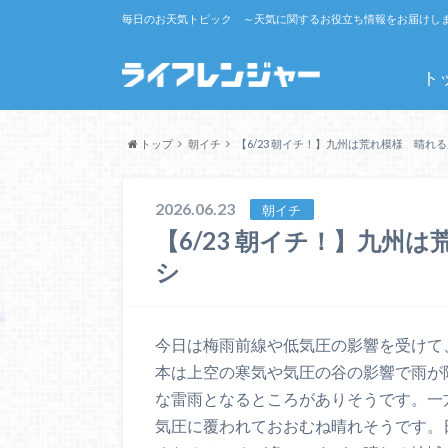
毎日のお天気トピック ～天気に関するお役立ち情報をお届けし
ト
トップ
朝イチ
【6/23 朝イチ！】九州は荒れ模様 晴れ
2026.06.23
朝イチ
【6/23 朝イチ！】九州
シ
今日は梅雨前線や低気圧の影響を受けて
本は上空の寒気や気圧の谷の影響で雨が
な雷雨となるところがありそうです。一
気圧に覆われておおむね晴れそうです。