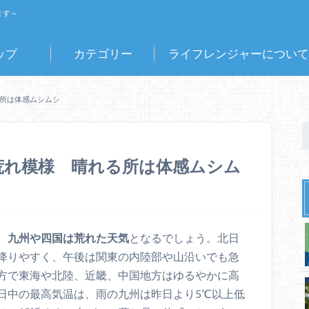
ます～
ップ
カテゴリー
ライフレンジャーについて
る所は体感ムシムシ
は荒れ模様 晴れる所は体感ムシム
、
九州や四国は荒れた天気
となるでしょう。北日
降りやすく、午後は関東の内陸部や山沿いでも急
方で東海や北陸、近畿、中国地方はゆるやかに高
日中の最高気温は、雨の九州は昨日より5℃以上低