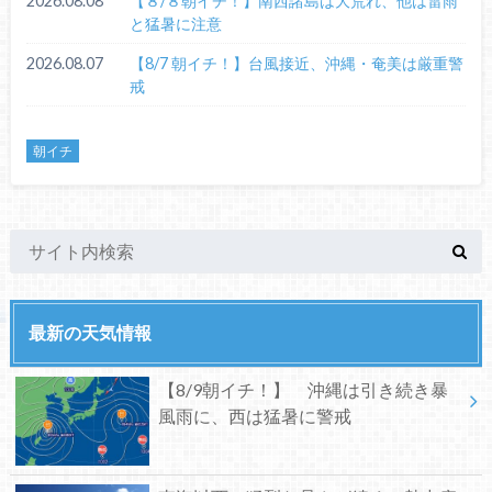
2026.08.08
【８/８朝イチ！】南西諸島は大荒れ、他は雷雨
と猛暑に注意
2026.08.07
【8/7 朝イチ！】台風接近、沖縄・奄美は厳重警
戒
朝イチ
最新の天気情報
【8/9朝イチ！】 沖縄は引き続き暴
風雨に、西は猛暑に警戒