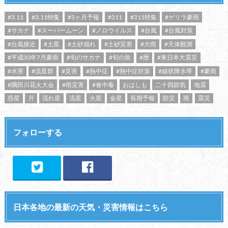
#3.11
#3.11特集
#3ヶ月予報
#311
#311特集
#ゲリラ豪雨
#サカナ
#スーパームーン
#ノロウイルス
#台風
#台風対策
#台風接近
#土星
#土砂崩れ
#土砂災害
#大雨
#天体観測
#平成30年7月豪雨
#旬のサカナ
#旬の魚
#暦
#東日本大震災
#水害
#流星群
#災害
#熱中症
#熱中症対策
#線状降水帯
#豪雨
#隅田川花火大会
#雨災害
#食中毒
おはしも
二十四節気
地震
惑星
月
流れ星
流星
火星
金星
長期予報
防災
雨
震災
フォローする
日本各地の最新の天気・災害情報はこちら