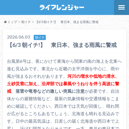
トップ
朝イチ
【6/3 朝イチ!】 東日本、強まる雨風に警戒
2026.06.03
朝イチ
【6/3 朝イチ!】 東日本、強まる雨風に警戒
台風第6号は、夜にかけて東海から関東の南の海上を北東へ
進む見込みです。東北から近畿の太平洋側を中心に、雨や
風が強まるおそれがあります。
河川の増水や低地の浸水、
土砂災害に加え、沿岸部では暴風やうねりを伴う高波に警
戒
、
落雷や竜巻などの激しい突風に注意
が必要です。自治
体からの避難情報など、最新の気象情報や交通情報をこま
めに確認してください。西日本では天気が回復し、晴れ間
が広がるところもあるでしょう。北海道も晴れる見込みで
す。日中の最高気温は、日差しの届く北海道や西日本で上
昇し、汗ばむ陽気となりそうです。一方、東北や東日本で