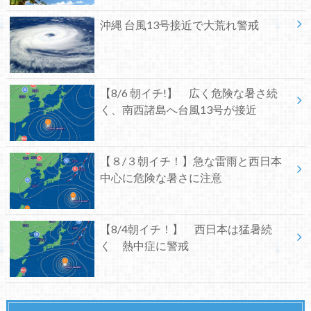
沖縄 台風13号接近で大荒れ警戒
【8/6 朝イチ!】 広く危険な暑さ続
く、南西諸島へ台風13号が接近
【８/３朝イチ！】急な雷雨と西日本
中心に危険な暑さに注意
【8/4朝イチ！】 西日本は猛暑続
く 熱中症に警戒