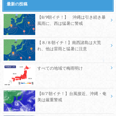
最新の投稿
【8/9朝イチ！】 沖縄は引き続き暴
風雨に、西は猛暑に警戒
【８/８朝イチ！】南西諸島は大荒
れ、他は雷雨と猛暑に注意
すべての地域で梅雨明け
【8/7 朝イチ！】台風接近、沖縄・奄
美は厳重警戒