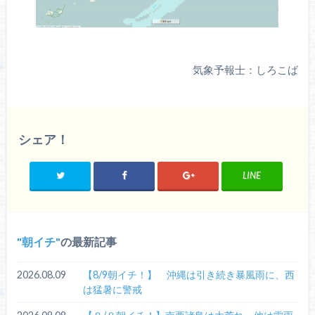
気象予報士：しろこば
シェア！
LINE
朝イチ
の最新記事
2026.08.09
【8/9朝イチ！】 沖縄は引き続き暴風雨に、西
は猛暑に警戒