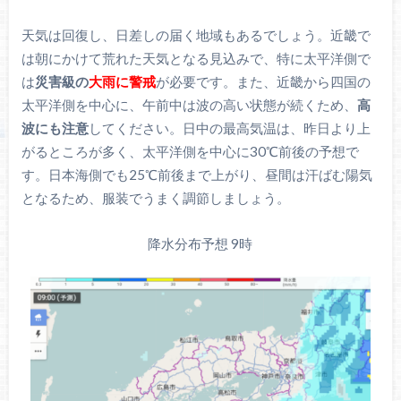
天気は回復し、日差しの届く地域もあるでしょう。近畿で
は朝にかけて荒れた天気となる見込みで、特に太平洋側で
は
災害級の
大雨に警戒
が必要です。また、近畿から四国の
太平洋側を中心に、午前中は波の高い状態が続くため、
高
波にも注意
してください。日中の最高気温は、昨日より上
がるところが多く、太平洋側を中心に30℃前後の予想で
す。日本海側でも25℃前後まで上がり、昼間は汗ばむ陽気
となるため、服装でうまく調節しましょう。
降水分布予想 9時