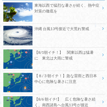
東海以西で猛烈な暑さが続く、熱中症
対策の徹底を
沖縄 台風13号接近で大荒れ警戒
【8/1朝イチ！】 関東以西は猛暑
に 東北は大雨に警戒
【８/３朝イチ！】急な雷雨と西日本
中心に危険な暑さに注意
【8/6 朝イチ!】 広く危険な暑さ続
く、南西諸島へ台風13号が接近