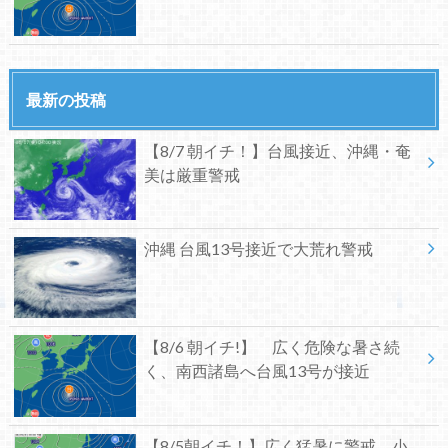
最新の投稿
【8/7 朝イチ！】台風接近、沖縄・奄
美は厳重警戒
沖縄 台風13号接近で大荒れ警戒
【8/6 朝イチ!】 広く危険な暑さ続
く、南西諸島へ台風13号が接近
【8/5朝イチ！】広く猛暑に警戒、小