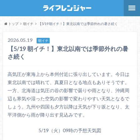
トップ
朝イチ
【5/19 朝イチ！】東北以南では季節外れの暑さ続く
2026.05.19
朝イチ
【5/19 朝イチ！】東北以南では季節外れの暑
さ続く
高気圧が東海上から本州付近に張り出しています。今日は
東北以南では晴れて、真夏日となる地点もありそうです。
一方、北海道は気圧の谷の影響で曇りや雨となり、沖縄周
辺も寒気や湿った空気の影響で変わりやすい天気となるで
しょう。九州や四国も夕方以降は天気が下り坂となり、太
平洋側から雨が降り出す見込みです。
5/19（火）09時の予想天気図