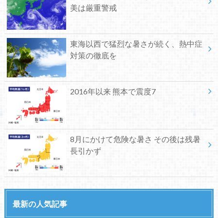
美は厳重警戒
東海以西で猛烈な暑さが続く、熱中症
対策の徹底を
2016年以来 熊本で震度7
8月にかけて危険な暑さ その後は残暑
長引かず
最新の人気記事