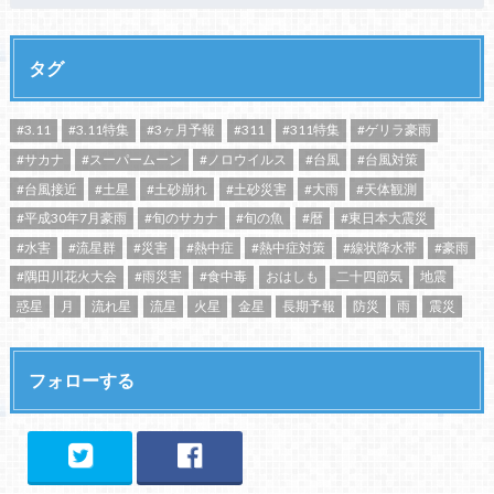
タグ
#3.11
#3.11特集
#3ヶ月予報
#311
#311特集
#ゲリラ豪雨
#サカナ
#スーパームーン
#ノロウイルス
#台風
#台風対策
#台風接近
#土星
#土砂崩れ
#土砂災害
#大雨
#天体観測
#平成30年7月豪雨
#旬のサカナ
#旬の魚
#暦
#東日本大震災
#水害
#流星群
#災害
#熱中症
#熱中症対策
#線状降水帯
#豪雨
#隅田川花火大会
#雨災害
#食中毒
おはしも
二十四節気
地震
惑星
月
流れ星
流星
火星
金星
長期予報
防災
雨
震災
フォローする