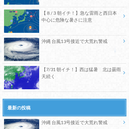
【８/３朝イチ！】急な雷雨と西日本
中心に危険な暑さに注意
沖縄 台風13号接近で大荒れ警戒
【7/31 朝イチ！】西は猛暑 北は曇雨
天続く
最新の投稿
沖縄 台風13号接近で大荒れ警戒