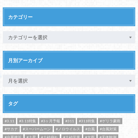
カテゴリー
月別アーカイブ
タグ
#3.11
#3.11特集
#3ヶ月予報
#311
#311特集
#ゲリラ豪雨
#サカナ
#スーパームーン
#ノロウイルス
#台風
#台風対策
#台風接近
#土星
#土砂崩れ
#土砂災害
#大雨
#天体観測