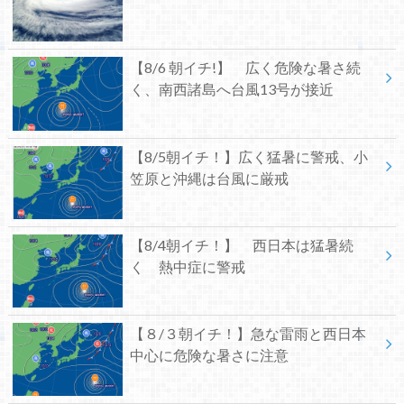
【8/6 朝イチ!】 広く危険な暑さ続
く、南西諸島へ台風13号が接近
【8/5朝イチ！】広く猛暑に警戒、小
笠原と沖縄は台風に厳戒
【8/4朝イチ！】 西日本は猛暑続
く 熱中症に警戒
【８/３朝イチ！】急な雷雨と西日本
中心に危険な暑さに注意