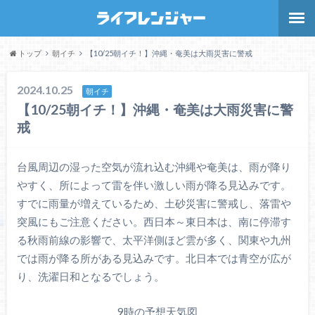
トップ
朝イチ
【10/25朝イチ！】沖縄・奄美は大雨災害に警戒
2024.10.25
朝イチ
【10/25朝イチ！】沖縄・奄美は大雨災害に警
戒
台風周辺の湿った空気が流れ込む沖縄や奄美は、雨が降り
やすく、所によって雷を伴い激しい雨が降る見込みです。
すでに雨量が増えているため、土砂災害に警戒し、落雷や
突風にもご注意ください。西日本～東日本は、南に停滞す
る秋雨前線の影響で、太平洋側ほど雲が多く、関東や九州
では雨が降る所がある見込みです。北日本では青空が広が
り、洗濯日和となるでしょう。
9時の予想天気図