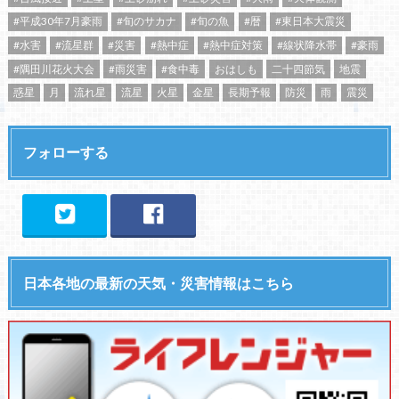
#平成30年7月豪雨
#旬のサカナ
#旬の魚
#暦
#東日本大震災
#水害
#流星群
#災害
#熱中症
#熱中症対策
#線状降水帯
#豪雨
#隅田川花火大会
#雨災害
#食中毒
おはしも
二十四節気
地震
惑星
月
流れ星
流星
火星
金星
長期予報
防災
雨
震災
フォローする
日本各地の最新の天気・災害情報はこちら