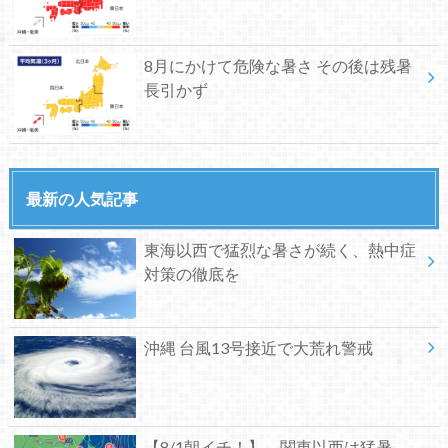
8月にかけて危険な暑さ その後は残暑
長引かず
最新の人気記事
東海以西で猛烈な暑さが続く、熱中症
対策の徹底を
沖縄 台風13号接近で大荒れ警戒
【8/1朝イチ！】 関東以西は猛暑