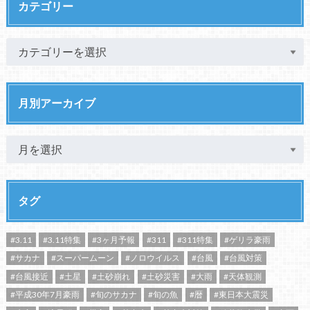
カテゴリー
月別アーカイブ
タグ
#3.11
#3.11特集
#3ヶ月予報
#311
#311特集
#ゲリラ豪雨
#サカナ
#スーパームーン
#ノロウイルス
#台風
#台風対策
#台風接近
#土星
#土砂崩れ
#土砂災害
#大雨
#天体観測
#平成30年7月豪雨
#旬のサカナ
#旬の魚
#暦
#東日本大震災