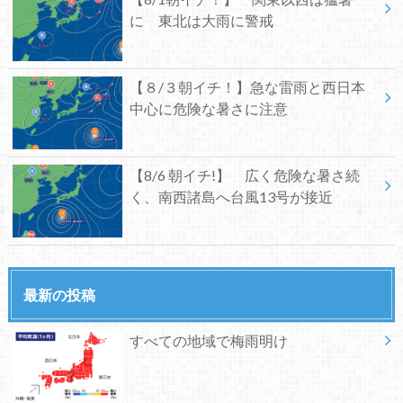
に 東北は大雨に警戒
【８/３朝イチ！】急な雷雨と西日本
中心に危険な暑さに注意
【8/6 朝イチ!】 広く危険な暑さ続
く、南西諸島へ台風13号が接近
最新の投稿
すべての地域で梅雨明け