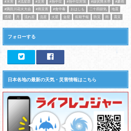
#水害
#流星群
#災害
#熱中症
#熱中症対策
#線状降水帯
#豪雨
#隅田川花火大会
#雨災害
#食中毒
おはしも
二十四節気
地震
惑星
月
流れ星
流星
火星
金星
長期予報
防災
雨
震災
フォローする
日本各地の最新の天気・災害情報はこちら