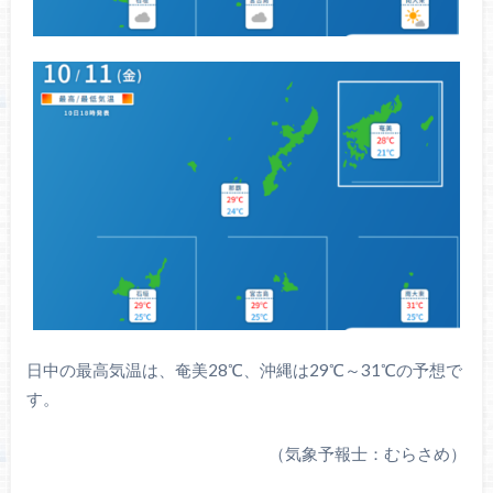
日中の最高気温は、奄美28℃、沖縄は29℃～31℃の予想で
す。
（気象予報士：むらさめ）