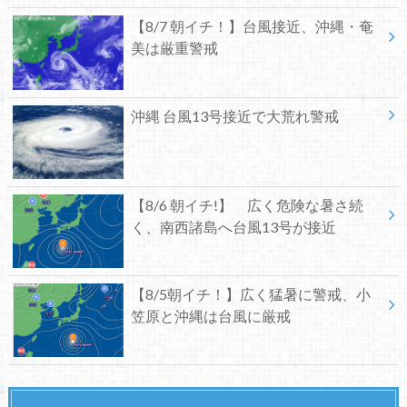
【8/7 朝イチ！】台風接近、沖縄・奄
美は厳重警戒
沖縄 台風13号接近で大荒れ警戒
【8/6 朝イチ!】 広く危険な暑さ続
く、南西諸島へ台風13号が接近
【8/5朝イチ！】広く猛暑に警戒、小
笠原と沖縄は台風に厳戒