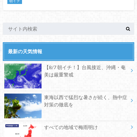
朝イチ
最新の天気情報
【8/7 朝イチ！】台風接近、沖縄・奄
美は厳重警戒
東海以西で猛烈な暑さが続く、熱中症
対策の徹底を
すべての地域で梅雨明け