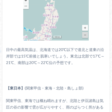
日中の最高気温は、北海道では20℃以下で道北と道東の沿
岸部では15℃前後と肌寒いでしょう。東北は北部で17℃～
21℃、南部は20℃～22℃位の予想です。
【東日本】
(関東甲信・東海・北陸・島しょ部)
関東甲信、東海では概ね晴れますが、北陸と伊豆諸島は気
圧の谷の影響で雲が広がりやすく、雨のぱらつく所がある