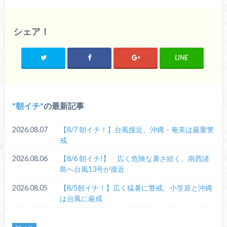
シェア！
LINE
朝イチ
の最新記事
2026.08.07
【8/7 朝イチ！】台風接近、沖縄・奄美は厳重警
戒
2026.08.06
【8/6 朝イチ!】 広く危険な暑さ続く、南西諸
島へ台風13号が接近
2026.08.05
【8/5朝イチ！】広く猛暑に警戒、小笠原と沖縄
は台風に厳戒