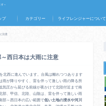
ます～
ップ
カテゴリー
ライフレンジャーについて
雨に注意
南部～西日本は大雨に注意
海を北西に進んでいます。台風は離れつつあります
は雨が降りやすく、雷を伴って激しい雨の降る所
低気圧から延びる前線が夜かけて北陸付近まで南
北部、甲信、北陸、山陰は、雷を伴って激しい雨
南部～西日本の広い範囲で
低い土地の浸水や河川