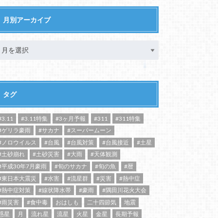
月別アーカイブ
タグ
#3.11
#3.11特集
#3ヶ月予報
#311
#311特集
#ゲリラ豪雨
#サカナ
#スーパームーン
#ノロウイルス
#台風
#台風対策
#台風接近
#土星
#土砂崩れ
#土砂災害
#大雨
#天体観測
#平成30年7月豪雨
#旬のサカナ
#旬の魚
#暦
#東日本大震災
#水害
#流星群
#災害
#熱中症
#熱中症対策
#線状降水帯
#豪雨
#隅田川花火大会
#雨災害
#食中毒
おはしも
二十四節気
地震
惑星
月
流れ星
流星
火星
金星
長期予報