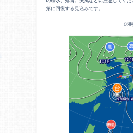
の増水、落雷、突風などに注意
してくだ
第に回復する見込みです。
09