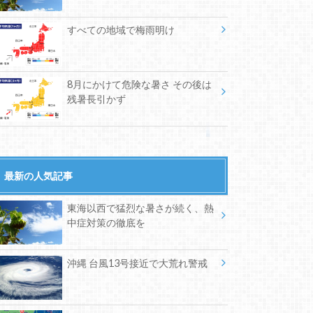
すべての地域で梅雨明け
8月にかけて危険な暑さ その後は
残暑長引かず
最新の人気記事
東海以西で猛烈な暑さが続く、熱
中症対策の徹底を
沖縄 台風13号接近で大荒れ警戒