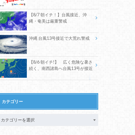
【8/7 朝イチ！】台風接近、沖
縄・奄美は厳重警戒
沖縄 台風13号接近で大荒れ警戒
【8/6 朝イチ!】 広く危険な暑さ
続く、南西諸島へ台風13号が接近
カテゴリー