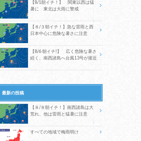
【8/1朝イチ！】 関東以西は猛
暑に 東北は大雨に警戒
【８/３朝イチ！】急な雷雨と西
日本中心に危険な暑さに注意
【8/6 朝イチ!】 広く危険な暑さ
続く、南西諸島へ台風13号が接近
最新の投稿
【８/８朝イチ！】南西諸島は大
荒れ、他は雷雨と猛暑に注意
すべての地域で梅雨明け