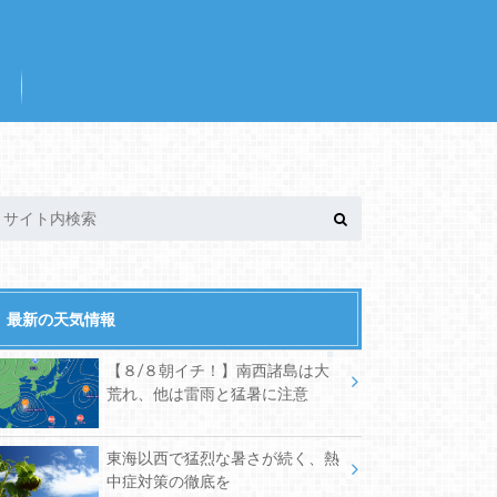
最新の天気情報
【８/８朝イチ！】南西諸島は大
荒れ、他は雷雨と猛暑に注意
東海以西で猛烈な暑さが続く、熱
中症対策の徹底を