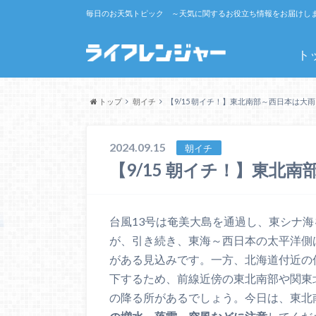
毎日のお天気トピック ～天気に関するお役立ち情報をお届けし
ト
トップ
朝イチ
【9/15 朝イチ！】東北南部～西日本は大
2024.09.15
朝イチ
【9/15 朝イチ！】東北
台風13号は奄美大島を通過し、東シナ
が、引き続き、東海～西日本の太平洋側
がある見込みです。一方、北海道付近の
下するため、前線近傍の東北南部や関東
の降る所があるでしょう。今日は、東北