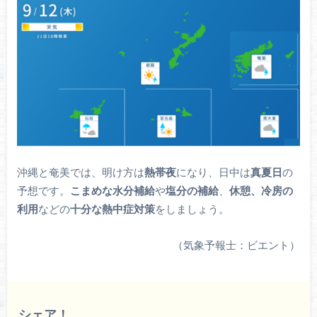
沖縄と奄美では、明け方は
熱帯夜
になり、日中は
真夏日
の
予想です。
こまめな水分補給
や
塩分の補給
、
休憩、冷房の
利用
などの
十分な熱中症対策
をしましょう。
（気象予報士：ビエント）
シェア！