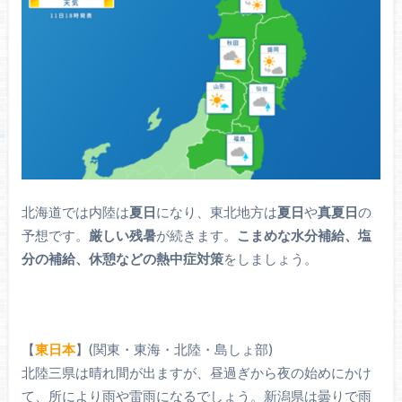
北海道では内陸は
夏日
になり、東北地方は
夏日
や
真夏日
の
予想です。
厳しい残暑
が続きます。
こまめな水分補給、塩
分の補給、休憩などの熱中症対策
をしましょう。
【
東日本
】(関東・東海・北陸・島しょ部)
北陸三県は晴れ間が出ますが、昼過ぎから夜の始めにかけ
て、所により雨や雷雨になるでしょう。新潟県は曇りで雨