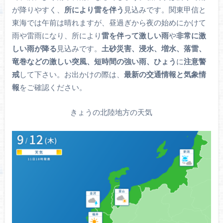
が降りやすく、
所により雷を伴う
見込みです。関東甲信と
東海では午前は晴れますが、昼過ぎから夜の始めにかけて
雨や雷雨になり、所により
雷を伴って激しい雨
や
非常に激
しい雨が降る
見込みです。
土砂災害、浸水、増水、落雷、
竜巻などの激しい突風、短時間の強い雨、ひょう
に
注意警
戒
して下さい。お出かけの際は、
最新の交通情報と気象情
報
をご確認ください。
きょうの北陸地方の天気