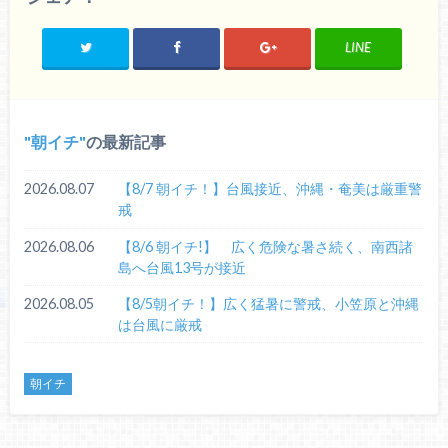
LINE
朝イチ
の最新記事
2026.08.07
【8/7 朝イチ！】台風接近、沖縄・奄美は厳重警
戒
2026.08.06
【8/6 朝イチ!】 広く危険な暑さ続く、南西諸
島へ台風13号が接近
2026.08.05
【8/5朝イチ！】広く猛暑に警戒、小笠原と沖縄
は台風に厳戒
朝イチ