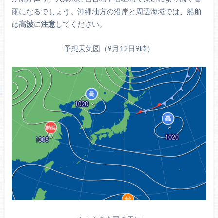
雨になるでしょう。沖縄地方の沿岸と周辺海域では、船舶
は
高波
に
注意
してください。
予想天気図（9月12日9時）