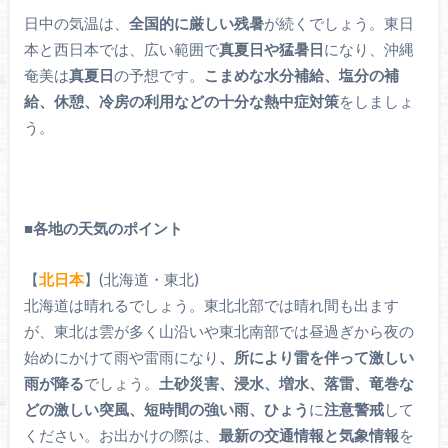
日中の気温は、
全国的に厳しい残暑
が続くでしょう。東日
本と西日本では、広い範囲で
真夏日や猛暑日
になり、沖縄
奄美は
真夏日
の予想です。
こまめな水分補給、塩分の補
給、休憩、冷房の利用などの十分な熱中症対策
をしましょ
う。
■
各地の天気のポイント
【
北日本
】(北海道・東北)
北海道は晴れるでしょう。東北北部では晴れ間も出ます
が、東北は雲が多く山沿いや東北南部では昼過ぎから夜の
始めにかけて雨や雷雨になり
、所により雷を伴って激しい
雨が降る
でしょう。
土砂災害、浸水、増水、落雷、竜巻な
どの激しい突風、短時間の強い雨、ひょう
に
注意警戒
して
ください。お出かけの際は、
最新の交通情報と気象情報
を