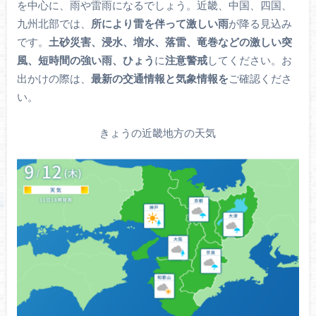
を中心に、雨や雷雨になるでしょう。近畿、中国、四国、
九州北部では、
所により雷を伴って激しい雨
が降る見込み
です。
土砂災害、浸水、増水、落雷、竜巻などの激しい突
風、短時間の強い雨、ひょう
に
注意警戒
してください。お
出かけの際は、
最新の交通情報と気象情報を
ご確認くださ
い。
きょうの近畿地方の天気