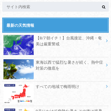
最新の天気情報
【8/7 朝イチ！】台風接近、沖縄・奄
美は厳重警戒
東海以西で猛烈な暑さが続く、熱中症
対策の徹底を
すべての地域で梅雨明け
8月にかけて危険な暑さ その後は残暑