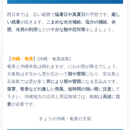
西日本では、広い範囲で
猛暑日や真夏日
の予想です。
厳し
い残暑
が続きます。
こまめな水分補給、塩分の補給、休
憩、冷房の利用
などの
十分な熱中症対策
をしましょう。
【
沖縄・奄美
】(沖縄・奄美諸島)
奄美と沖縄本島は晴れますが、にわか雨が降るでしょう。
大東島は夕方から雲が広がって
雨や雷雨
になり、宮古島と
石垣島では雲が多く
所により雨や雷雨
になる見込みです。
落雷、竜巻などの激しい突風、短時間の強い雨
に
注意
して
下さい。沖縄地方の沿岸と周辺海域では、船舶は
高波
に
注
意
が必要です。
きょうの沖縄・奄美の天気