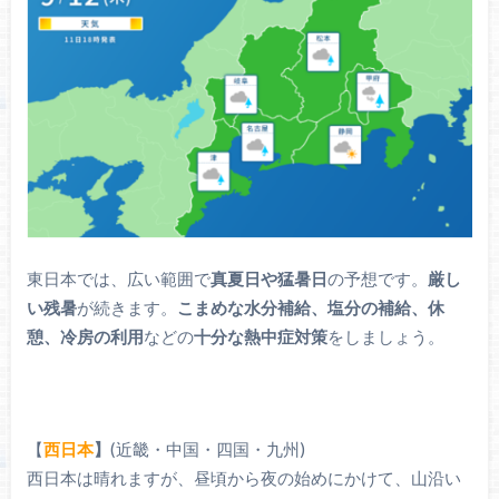
東日本では、広い範囲で
真夏日や猛暑日
の予想です。
厳し
い残暑
が続きます。
こまめな水分補給、塩分の補給、休
憩、冷房の利用
などの
十分な熱中症対策
をしましょう。
【
西日本
】
(近畿・中国・四国・九州)
西日本は晴れますが、昼頃から夜の始めにかけて、山沿い