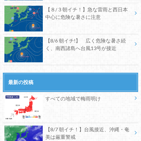
【８/３朝イチ！】急な雷雨と西日本
中心に危険な暑さに注意
【8/6 朝イチ!】 広く危険な暑さ続
く、南西諸島へ台風13号が接近
最新の投稿
すべての地域で梅雨明け
【8/7 朝イチ！】台風接近、沖縄・奄
美は厳重警戒