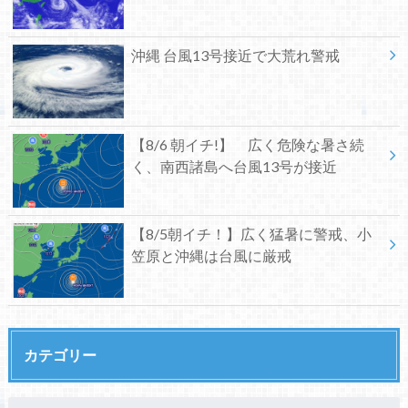
沖縄 台風13号接近で大荒れ警戒
【8/6 朝イチ!】 広く危険な暑さ続
く、南西諸島へ台風13号が接近
【8/5朝イチ！】広く猛暑に警戒、小
笠原と沖縄は台風に厳戒
カテゴリー