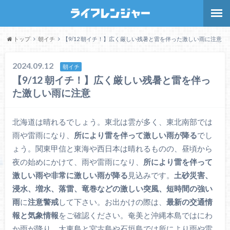
トップ
朝イチ
【9/12 朝イチ！】広く厳しい残暑と雷を伴った激しい雨に注意
2024.09.12
朝イチ
【9/12 朝イチ！】広く厳しい残暑と雷を伴っ
た激しい雨に注意
北海道は晴れるでしょう。東北は雲が多く、東北南部では
雨や雷雨になり、
所により雷を伴って激しい雨が降る
でし
ょう。関東甲信と東海や西日本は晴れるものの、昼頃から
夜の始めにかけて、雨や雷雨になり、
所により雷を伴って
激しい雨や非常に激しい雨が降る
見込みです。
土砂災害、
浸水、増水、落雷、竜巻などの激しい突風、短時間の強い
雨
に
注意警戒
して下さい。お出かけの際は、
最新の交通情
報と気象情報
をご確認ください。奄美と沖縄本島ではにわ
か雨が降り、大東島と宮古島や石垣島では所により雨や雷