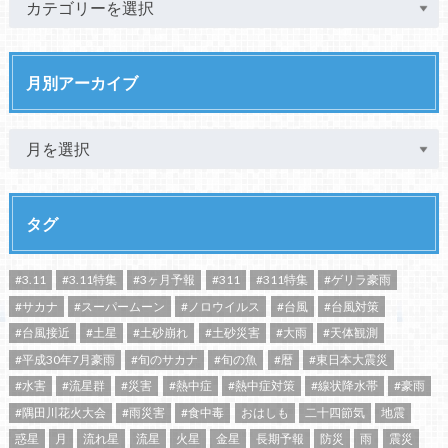
月別アーカイブ
タグ
#3.11
#3.11特集
#3ヶ月予報
#311
#311特集
#ゲリラ豪雨
#サカナ
#スーパームーン
#ノロウイルス
#台風
#台風対策
#台風接近
#土星
#土砂崩れ
#土砂災害
#大雨
#天体観測
#平成30年7月豪雨
#旬のサカナ
#旬の魚
#暦
#東日本大震災
#水害
#流星群
#災害
#熱中症
#熱中症対策
#線状降水帯
#豪雨
#隅田川花火大会
#雨災害
#食中毒
おはしも
二十四節気
地震
惑星
月
流れ星
流星
火星
金星
長期予報
防災
雨
震災