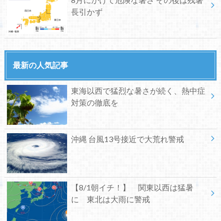
長引かず
最新の人気記事
東海以西で猛烈な暑さが続く、熱中症
対策の徹底を
沖縄 台風13号接近で大荒れ警戒
【8/1朝イチ！】 関東以西は猛暑
に 東北は大雨に警戒