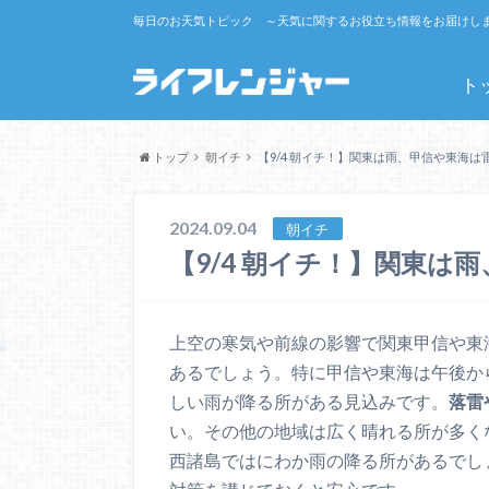
毎日のお天気トピック ～天気に関するお役立ち情報をお届けし
ト
トップ
朝イチ
【9/4 朝イチ！】関東は雨、甲信や東海は
2024.09.04
朝イチ
【9/4 朝イチ！】関東は
上空の寒気や前線の影響で関東甲信や東
あるでしょう。特に甲信や東海は午後か
しい雨が降る所がある見込みです。
落雷
い。その他の地域は広く晴れる所が多く
西諸島ではにわか雨の降る所があるでし