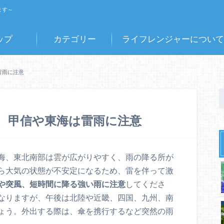
ます～
ップ
カテゴリー
ライフレンジャーについて
雷雨に注意
雨、甲信や東海は雷雨に注意
海、東北南部は雲が広がりやすく、雨の降る所が
ら大気の状態が不安定になるため、雷を伴って激
や突風、短時間
に降る強い雨に注意
してくださ
なりますが、午後は北陸や近畿、四国、九州、南
ょう。外出する際は、傘を携行するなど突然の雨