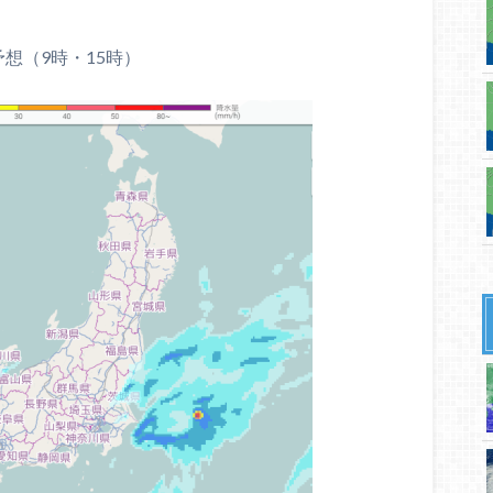
想（9時・15時）