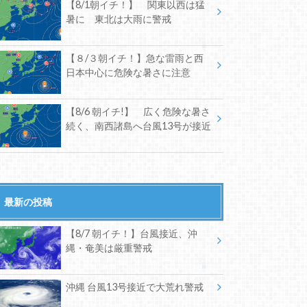
【8/1朝イチ！】 関東以西は猛
暑に 東北は大雨に警戒
【８/３朝イチ！】急な雷雨と西
日本中心に危険な暑さに注意
【8/6 朝イチ!】 広く危険な暑さ
続く、南西諸島へ台風13号が接近
最新の投稿
【8/7 朝イチ！】台風接近、沖
縄・奄美は厳重警戒
沖縄 台風13号接近で大荒れ警戒