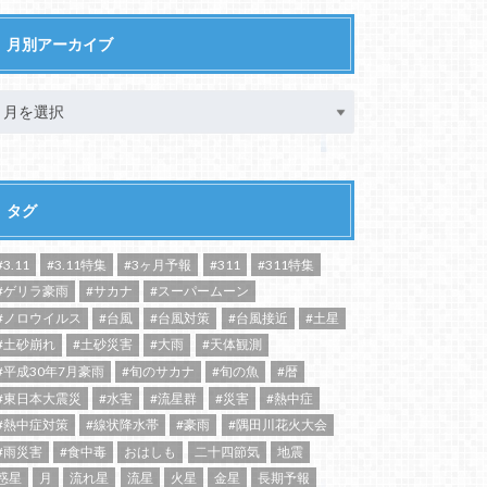
月別アーカイブ
タグ
#3.11
#3.11特集
#3ヶ月予報
#311
#311特集
#ゲリラ豪雨
#サカナ
#スーパームーン
#ノロウイルス
#台風
#台風対策
#台風接近
#土星
#土砂崩れ
#土砂災害
#大雨
#天体観測
#平成30年7月豪雨
#旬のサカナ
#旬の魚
#暦
#東日本大震災
#水害
#流星群
#災害
#熱中症
#熱中症対策
#線状降水帯
#豪雨
#隅田川花火大会
#雨災害
#食中毒
おはしも
二十四節気
地震
惑星
月
流れ星
流星
火星
金星
長期予報