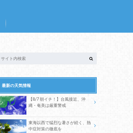
最新の天気情報
【8/7 朝イチ！】台風接近、沖
縄・奄美は厳重警戒
東海以西で猛烈な暑さが続く、熱
中症対策の徹底を