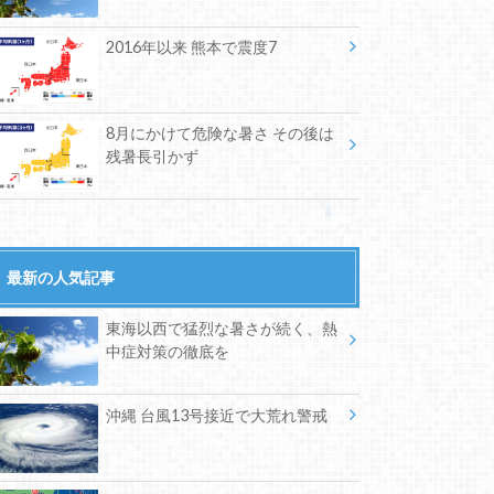
2016年以来 熊本で震度7
8月にかけて危険な暑さ その後は
残暑長引かず
最新の人気記事
東海以西で猛烈な暑さが続く、熱
中症対策の徹底を
沖縄 台風13号接近で大荒れ警戒