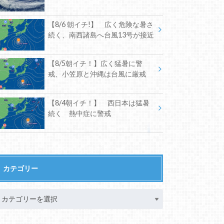
【8/6 朝イチ!】 広く危険な暑さ
続く、南西諸島へ台風13号が接近
【8/5朝イチ！】広く猛暑に警
戒、小笠原と沖縄は台風に厳戒
【8/4朝イチ！】 西日本は猛暑
続く 熱中症に警戒
カテゴリー