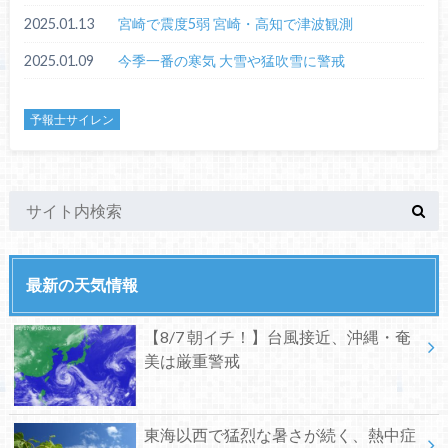
2025.01.13
宮崎で震度5弱 宮崎・高知で津波観測
2025.01.09
今季一番の寒気 大雪や猛吹雪に警戒
予報士サイレン
最新の天気情報
【8/7 朝イチ！】台風接近、沖縄・奄
美は厳重警戒
東海以西で猛烈な暑さが続く、熱中症