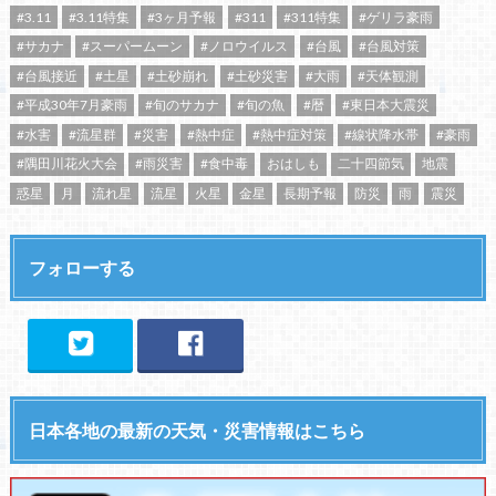
#3.11
#3.11特集
#3ヶ月予報
#311
#311特集
#ゲリラ豪雨
#サカナ
#スーパームーン
#ノロウイルス
#台風
#台風対策
#台風接近
#土星
#土砂崩れ
#土砂災害
#大雨
#天体観測
#平成30年7月豪雨
#旬のサカナ
#旬の魚
#暦
#東日本大震災
#水害
#流星群
#災害
#熱中症
#熱中症対策
#線状降水帯
#豪雨
#隅田川花火大会
#雨災害
#食中毒
おはしも
二十四節気
地震
惑星
月
流れ星
流星
火星
金星
長期予報
防災
雨
震災
フォローする
日本各地の最新の天気・災害情報はこちら