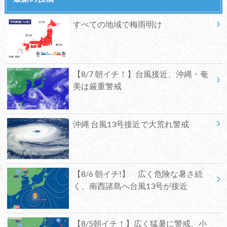
すべての地域で梅雨明け
【8/7 朝イチ！】台風接近、沖縄・奄
美は厳重警戒
沖縄 台風13号接近で大荒れ警戒
【8/6 朝イチ!】 広く危険な暑さ続
く、南西諸島へ台風13号が接近
【8/5朝イチ！】広く猛暑に警戒、小