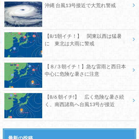
沖縄 台風13号接近で大荒れ警戒
【8/1朝イチ！】 関東以西は猛暑
に 東北は大雨に警戒
【８/３朝イチ！】急な雷雨と西日本
中心に危険な暑さに注意
【8/6 朝イチ!】 広く危険な暑さ続
く、南西諸島へ台風13号が接近
最新の投稿