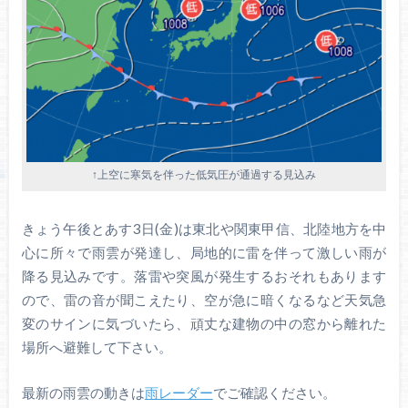
↑上空に寒気を伴った低気圧が通過する見込み
きょう午後とあす3日(金)は東北や関東甲信、北陸地方を中
心に所々で雨雲が発達し、局地的に雷を伴って激しい雨が
降る見込みです。落雷や突風が発生するおそれもあります
ので、雷の音が聞こえたり、空が急に暗くなるなど天気急
変のサインに気づいたら、頑丈な建物の中の窓から離れた
場所へ避難して下さい。
最新の雨雲の動きは
雨レーダー
でご確認ください。