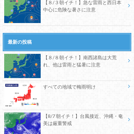
【８/３朝イチ！】急な雷雨と西日本
中心に危険な暑さに注意
最新の投稿
【８/８朝イチ！】南西諸島は大荒
れ、他は雷雨と猛暑に注意
すべての地域で梅雨明け
【8/7 朝イチ！】台風接近、沖縄・奄
美は厳重警戒