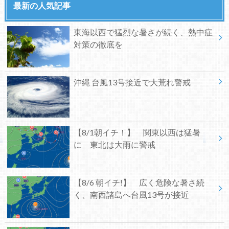
最新の人気記事
東海以西で猛烈な暑さが続く、熱中症
対策の徹底を
沖縄 台風13号接近で大荒れ警戒
【8/1朝イチ！】 関東以西は猛暑
に 東北は大雨に警戒
【8/6 朝イチ!】 広く危険な暑さ続
く、南西諸島へ台風13号が接近