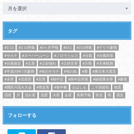
タグ
#3.11
#3.11特集
#3ヶ月予報
#311
#311特集
#ゲリラ豪雨
#サカナ
#スーパームーン
#ノロウイルス
#台風
#台風対策
#台風接近
#土星
#土砂崩れ
#土砂災害
#大雨
#天体観測
#平成30年7月豪雨
#旬のサカナ
#旬の魚
#暦
#東日本大震災
#水害
#流星群
#災害
#熱中症
#熱中症対策
#線状降水帯
#豪雨
#隅田川花火大会
#雨災害
#食中毒
おはしも
二十四節気
地震
惑星
月
流れ星
流星
火星
金星
長期予報
防災
雨
震災
フォローする