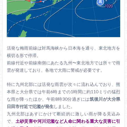
活発な梅雨前線は対馬海峡から日本海を通り、東北地方を
横切る形で停滞。
前線付近や前線南側にあたる九州〜東北地方では所々で雨
雲が発達しており、各地で大雨に警戒が必要です。
特に九州北部には活発な雨雲が次々に流れ込んでおり、熊
本県と大分県では午前6時までの1時間に約110ミリの猛烈
な雨が降ったほか、午前8時30分過ぎには
筑後川が
大分県
日田市付近で氾濫が発生
しました。
九州北部はあすにかけて断続的に激しい雨が降る見込み
で、
土砂災害や河川氾濫など人命に関わる重大な災害に引