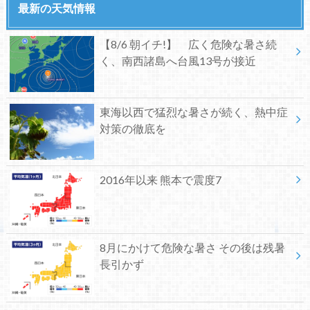
最新の天気情報
【8/6 朝イチ!】 広く危険な暑さ続
く、南西諸島へ台風13号が接近
東海以西で猛烈な暑さが続く、熱中症
対策の徹底を
2016年以来 熊本で震度7
8月にかけて危険な暑さ その後は残暑
長引かず