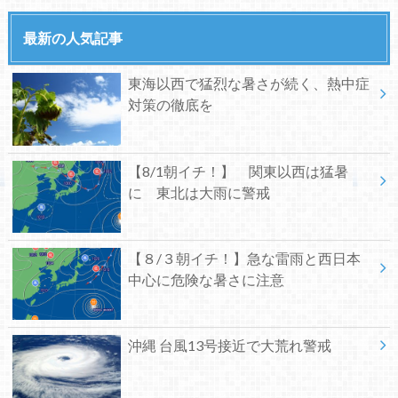
最新の人気記事
東海以西で猛烈な暑さが続く、熱中症
対策の徹底を
【8/1朝イチ！】 関東以西は猛暑
に 東北は大雨に警戒
【８/３朝イチ！】急な雷雨と西日本
中心に危険な暑さに注意
沖縄 台風13号接近で大荒れ警戒