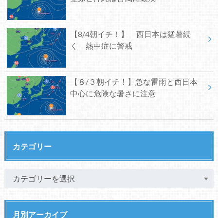
【8/4朝イチ！】 西日本は猛暑続
く 熱中症に警戒
【８/３朝イチ！】急な雷雨と西日本
中心に危険な暑さに注意
カテゴリー
月別アーカイブ