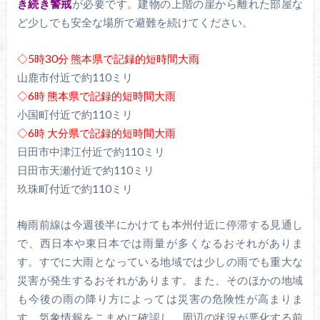
き続き警戒
が必要です。建物の上階の崖から離れた部屋な
ど少しでも安全な場所で避難を続けてください。
◇5時30分 熊本県で記録的短時間大雨
山鹿市付近で約110ミリ
◇6時 熊本県で記録的短時間大雨
小国町付近で約110ミリ
◇6時 大分県で記録的短時間大雨
日田市中津江付近で約110ミリ
日田市天瀬付近で約110ミリ
玖珠町付近で約110ミリ
梅雨前線は今週後半にかけても本州付近に停滞する見通し
で、西日本や東日本では雨量が多くなるおそれがありま
す。すでに大雨となっている地域では少しの雨でも重大な
災害が発生するおそれがあります。また、そのほかの地域
も今後の雨の降り方によっては災害の危険性が高まりま
す。気象情報をこまめに確認し、周辺の状況が悪化する前