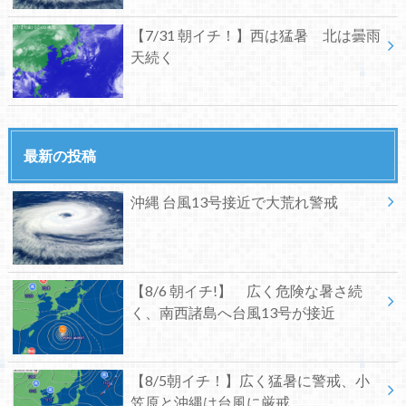
【7/31 朝イチ！】西は猛暑 北は曇雨
天続く
最新の投稿
沖縄 台風13号接近で大荒れ警戒
【8/6 朝イチ!】 広く危険な暑さ続
く、南西諸島へ台風13号が接近
【8/5朝イチ！】広く猛暑に警戒、小
笠原と沖縄は台風に厳戒