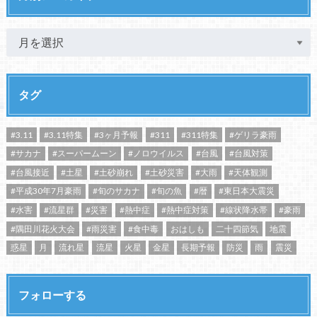
タグ
#3.11
#3.11特集
#3ヶ月予報
#311
#311特集
#ゲリラ豪雨
#サカナ
#スーパームーン
#ノロウイルス
#台風
#台風対策
#台風接近
#土星
#土砂崩れ
#土砂災害
#大雨
#天体観測
#平成30年7月豪雨
#旬のサカナ
#旬の魚
#暦
#東日本大震災
#水害
#流星群
#災害
#熱中症
#熱中症対策
#線状降水帯
#豪雨
#隅田川花火大会
#雨災害
#食中毒
おはしも
二十四節気
地震
惑星
月
流れ星
流星
火星
金星
長期予報
防災
雨
震災
フォローする