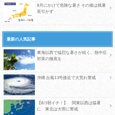
8月にかけて危険な暑さ その後は残暑
長引かず
最新の人気記事
東海以西で猛烈な暑さが続く、熱中症
対策の徹底を
沖縄 台風13号接近で大荒れ警戒
【8/1朝イチ！】 関東以西は猛暑
に 東北は大雨に警戒