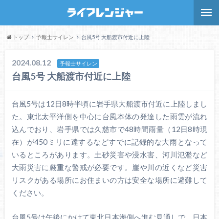
トップ
予報士サイレン
台風5号 大船渡市付近に上陸
2024.08.12
予報士サイレン
台風5号 大船渡市付近に上陸
台風5号は12日8時半頃に岩手県大船渡市付近に上陸しまし
た。東北太平洋側を中心に台風本体の発達した雨雲が流れ
込んでおり、岩手県では久慈市で48時間雨量（12日8時現
在）が450ミリに達するなどすでに記録的な大雨となって
いるところがあります。土砂災害や浸水害、河川氾濫など
大雨災害に厳重な警戒が必要です。崖や川の近くなど災害
リスクがある場所にお住まいの方は安全な場所に避難して
ください。
台風5号は午後にかけて東北日本海側へ進む見通しで、日本