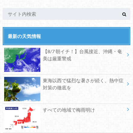
最新の天気情報
【8/7 朝イチ！】台風接近、沖縄・奄
美は厳重警戒
東海以西で猛烈な暑さが続く、熱中症
対策の徹底を
すべての地域で梅雨明け