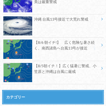
美は厳重警戒
沖縄 台風13号接近で大荒れ警戒
【8/6 朝イチ!】 広く危険な暑さ続
く、南西諸島へ台風13号が接近
【8/5朝イチ！】広く猛暑に警戒、小
笠原と沖縄は台風に厳戒
カテゴリー