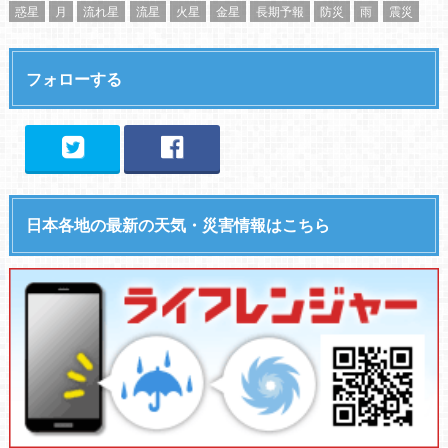
惑星
月
流れ星
流星
火星
金星
長期予報
防災
雨
震災
フォローする
日本各地の最新の天気・災害情報はこちら