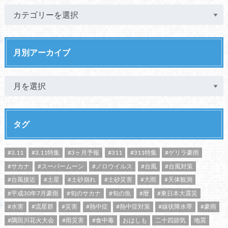
月別アーカイブ
タグ
#3.11
#3.11特集
#3ヶ月予報
#311
#311特集
#ゲリラ豪雨
#サカナ
#スーパームーン
#ノロウイルス
#台風
#台風対策
#台風接近
#土星
#土砂崩れ
#土砂災害
#大雨
#天体観測
#平成30年7月豪雨
#旬のサカナ
#旬の魚
#暦
#東日本大震災
#水害
#流星群
#災害
#熱中症
#熱中症対策
#線状降水帯
#豪雨
#隅田川花火大会
#雨災害
#食中毒
おはしも
二十四節気
地震