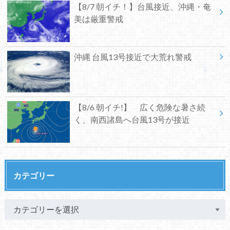
【8/7 朝イチ！】台風接近、沖縄・奄
美は厳重警戒
沖縄 台風13号接近で大荒れ警戒
【8/6 朝イチ!】 広く危険な暑さ続
く、南西諸島へ台風13号が接近
カテゴリー