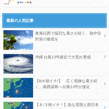
最新の人気記事
東海以西で猛烈な暑さが続く、熱中症
対策の徹底を
沖縄 台風13号接近で大荒れ警戒
【8/6 朝イチ!】 広く危険な暑さ続
く、南西諸島へ台風13号が接近
【８/３朝イチ！】急な雷雨と西日本