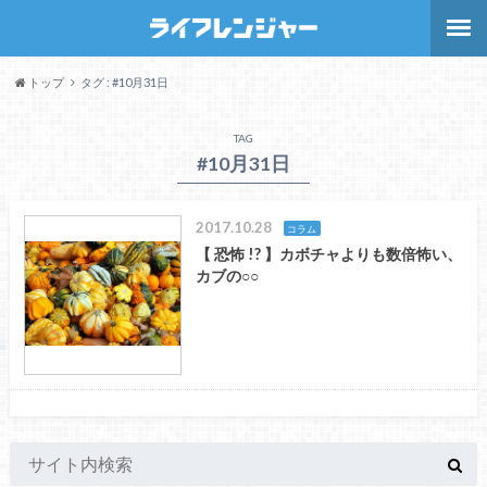
トップ
タグ : #10月31日
TAG
#10月31日
2017.10.28
コラム
【 恐怖 !? 】カボチャよりも数倍怖い、
カブの○○