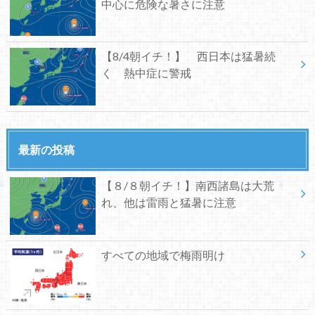
中心に危険な暑さに注意
【8/4朝イチ！】 西日本は猛暑続
く 熱中症に警戒
最新の投稿
【８/８朝イチ！】南西諸島は大荒
れ、他は雷雨と猛暑に注意
すべての地域で梅雨明け