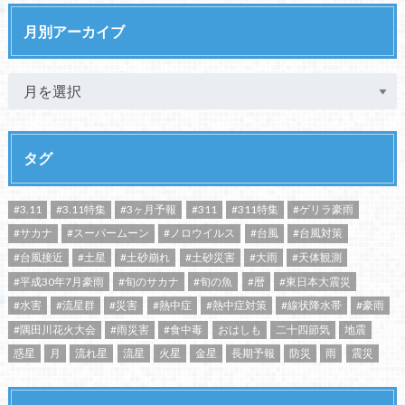
月別アーカイブ
タグ
#3.11
#3.11特集
#3ヶ月予報
#311
#311特集
#ゲリラ豪雨
#サカナ
#スーパームーン
#ノロウイルス
#台風
#台風対策
#台風接近
#土星
#土砂崩れ
#土砂災害
#大雨
#天体観測
#平成30年7月豪雨
#旬のサカナ
#旬の魚
#暦
#東日本大震災
#水害
#流星群
#災害
#熱中症
#熱中症対策
#線状降水帯
#豪雨
#隅田川花火大会
#雨災害
#食中毒
おはしも
二十四節気
地震
惑星
月
流れ星
流星
火星
金星
長期予報
防災
雨
震災