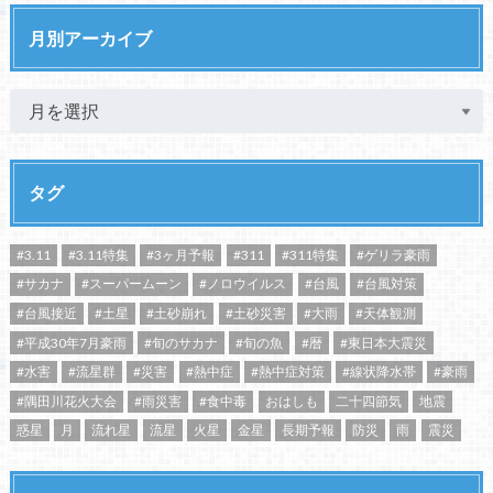
月別アーカイブ
タグ
#3.11
#3.11特集
#3ヶ月予報
#311
#311特集
#ゲリラ豪雨
#サカナ
#スーパームーン
#ノロウイルス
#台風
#台風対策
#台風接近
#土星
#土砂崩れ
#土砂災害
#大雨
#天体観測
#平成30年7月豪雨
#旬のサカナ
#旬の魚
#暦
#東日本大震災
#水害
#流星群
#災害
#熱中症
#熱中症対策
#線状降水帯
#豪雨
#隅田川花火大会
#雨災害
#食中毒
おはしも
二十四節気
地震
惑星
月
流れ星
流星
火星
金星
長期予報
防災
雨
震災