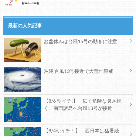
最新の人気記事
お盆休みは台風15号の動きに注意
沖縄 台風13号接近で大荒れ警戒
【8/6 朝イチ!】 広く危険な暑さ続
く、南西諸島へ台風13号が接近
【8/4朝イチ！】 西日本は猛暑続