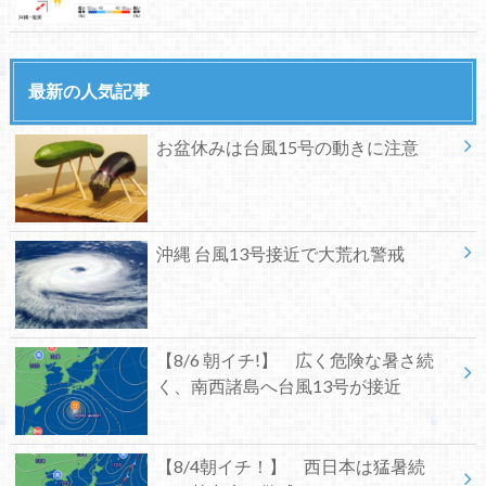
最新の人気記事
お盆休みは台風15号の動きに注意
沖縄 台風13号接近で大荒れ警戒
【8/6 朝イチ!】 広く危険な暑さ続
く、南西諸島へ台風13号が接近
【8/4朝イチ！】 西日本は猛暑続