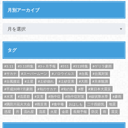
月別アーカイブ
タグ
#3.11
#3.11特集
#3ヶ月予報
#311
#311特集
#ゲリラ豪雨
#サカナ
#スーパームーン
#ノロウイルス
#台風
#台風対策
#台風接近
#土星
#土砂崩れ
#土砂災害
#大雨
#天体観測
#平成30年7月豪雨
#旬のサカナ
#旬の魚
#暦
#東日本大震災
#水害
#流星群
#災害
#熱中症
#熱中症対策
#線状降水帯
#豪雨
#隅田川花火大会
#雨災害
#食中毒
おはしも
二十四節気
地震
惑星
月
流れ星
流星
火星
金星
長期予報
防災
雨
震災