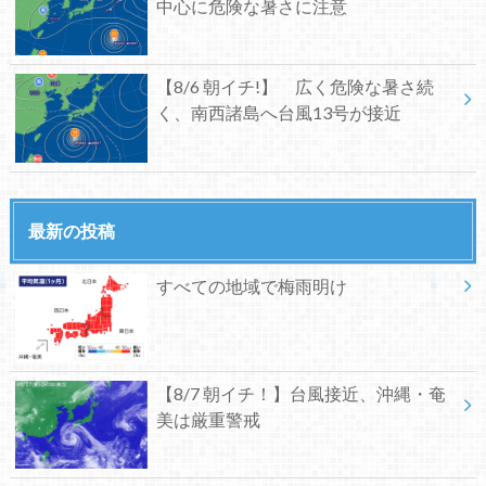
中心に危険な暑さに注意
【8/6 朝イチ!】 広く危険な暑さ続
く、南西諸島へ台風13号が接近
最新の投稿
すべての地域で梅雨明け
【8/7 朝イチ！】台風接近、沖縄・奄
美は厳重警戒