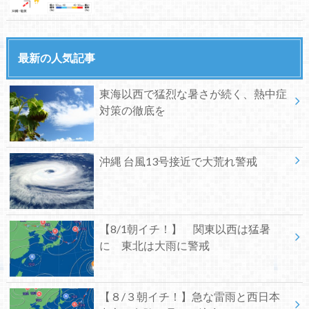
最新の人気記事
東海以西で猛烈な暑さが続く、熱中症
対策の徹底を
沖縄 台風13号接近で大荒れ警戒
【8/1朝イチ！】 関東以西は猛暑
に 東北は大雨に警戒
【８/３朝イチ！】急な雷雨と西日本