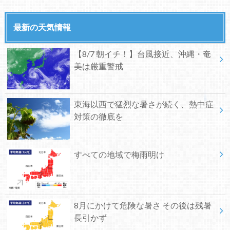
最新の天気情報
【8/7 朝イチ！】台風接近、沖縄・奄
美は厳重警戒
東海以西で猛烈な暑さが続く、熱中症
対策の徹底を
すべての地域で梅雨明け
8月にかけて危険な暑さ その後は残暑
長引かず