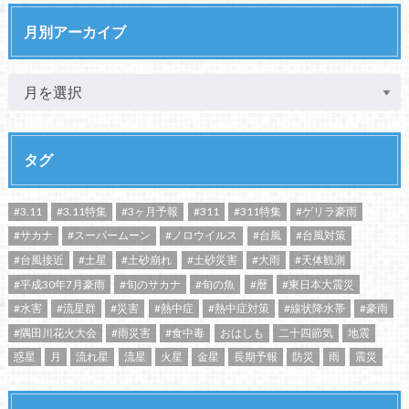
月別アーカイブ
タグ
#3.11
#3.11特集
#3ヶ月予報
#311
#311特集
#ゲリラ豪雨
#サカナ
#スーパームーン
#ノロウイルス
#台風
#台風対策
#台風接近
#土星
#土砂崩れ
#土砂災害
#大雨
#天体観測
#平成30年7月豪雨
#旬のサカナ
#旬の魚
#暦
#東日本大震災
#水害
#流星群
#災害
#熱中症
#熱中症対策
#線状降水帯
#豪雨
#隅田川花火大会
#雨災害
#食中毒
おはしも
二十四節気
地震
惑星
月
流れ星
流星
火星
金星
長期予報
防災
雨
震災