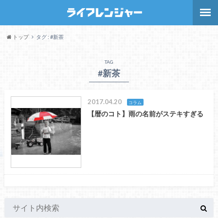
トップ
タグ : #新茶
TAG
#新茶
2017.04.20
コラム
【暦のコト】雨の名前がステキすぎる