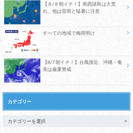
【８/８朝イチ！】南西諸島は大荒
れ、他は雷雨と猛暑に注意
すべての地域で梅雨明け
【8/7 朝イチ！】台風接近、沖縄・奄
美は厳重警戒
カテゴリー