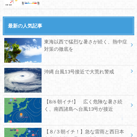
最新の人気記事
東海以西で猛烈な暑さが続く、熱中症
対策の徹底を
沖縄 台風13号接近で大荒れ警戒
【8/6 朝イチ!】 広く危険な暑さ続
く、南西諸島へ台風13号が接近
【８/３朝イチ！】急な雷雨と西日本