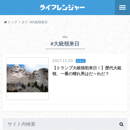
トップ
タグ : #大統領来日
TAG
#大統領来日
2017.11.20
コラム
【トランプ大統領初来日！】歴代大統
領、一番の晴れ男はだ～れだ？