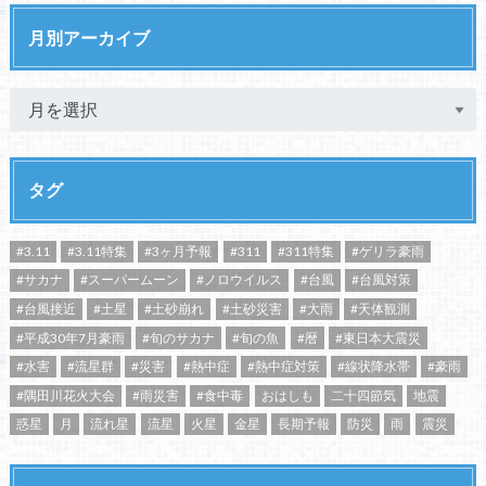
月別アーカイブ
タグ
#3.11
#3.11特集
#3ヶ月予報
#311
#311特集
#ゲリラ豪雨
#サカナ
#スーパームーン
#ノロウイルス
#台風
#台風対策
#台風接近
#土星
#土砂崩れ
#土砂災害
#大雨
#天体観測
#平成30年7月豪雨
#旬のサカナ
#旬の魚
#暦
#東日本大震災
#水害
#流星群
#災害
#熱中症
#熱中症対策
#線状降水帯
#豪雨
#隅田川花火大会
#雨災害
#食中毒
おはしも
二十四節気
地震
惑星
月
流れ星
流星
火星
金星
長期予報
防災
雨
震災