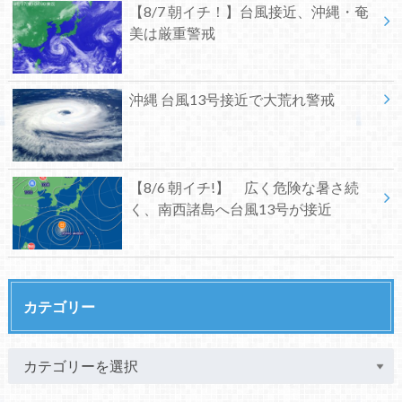
【8/7 朝イチ！】台風接近、沖縄・奄
美は厳重警戒
沖縄 台風13号接近で大荒れ警戒
【8/6 朝イチ!】 広く危険な暑さ続
く、南西諸島へ台風13号が接近
カテゴリー