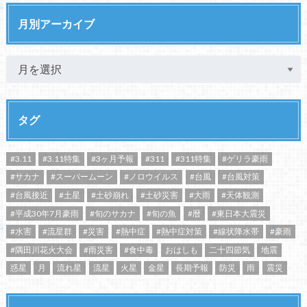
月別アーカイブ
タグ
#3.11
#3.11特集
#3ヶ月予報
#311
#311特集
#ゲリラ豪雨
#サカナ
#スーパームーン
#ノロウイルス
#台風
#台風対策
#台風接近
#土星
#土砂崩れ
#土砂災害
#大雨
#天体観測
#平成30年7月豪雨
#旬のサカナ
#旬の魚
#暦
#東日本大震災
#水害
#流星群
#災害
#熱中症
#熱中症対策
#線状降水帯
#豪雨
#隅田川花火大会
#雨災害
#食中毒
おはしも
二十四節気
地震
惑星
月
流れ星
流星
火星
金星
長期予報
防災
雨
震災