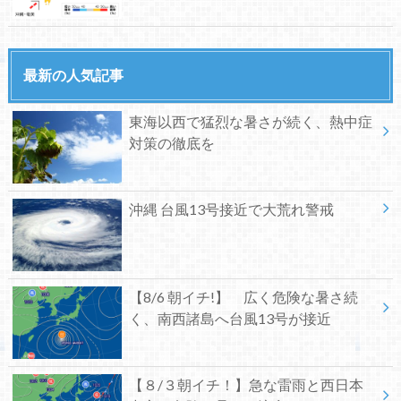
最新の人気記事
東海以西で猛烈な暑さが続く、熱中症
対策の徹底を
沖縄 台風13号接近で大荒れ警戒
【8/6 朝イチ!】 広く危険な暑さ続
く、南西諸島へ台風13号が接近
【８/３朝イチ！】急な雷雨と西日本