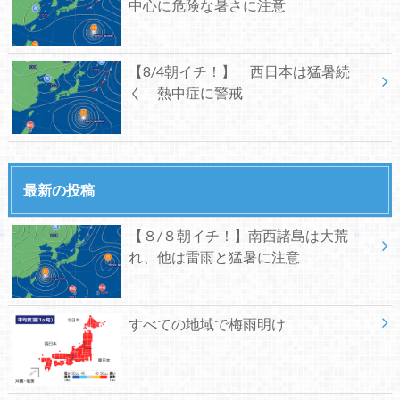
中心に危険な暑さに注意
【8/4朝イチ！】 西日本は猛暑続
く 熱中症に警戒
最新の投稿
【８/８朝イチ！】南西諸島は大荒
れ、他は雷雨と猛暑に注意
すべての地域で梅雨明け