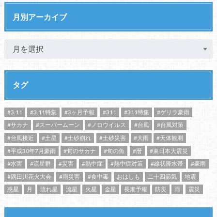
月別アーカイブ
タグ
#3.11
#3.11特集
#3ヶ月予報
#311
#311特集
#ゲリラ豪雨
#サカナ
#スーパームーン
#ノロウイルス
#台風
#台風対策
#台風接近
#土星
#土砂崩れ
#土砂災害
#大雨
#天体観測
#平成30年7月豪雨
#旬のサカナ
#旬の魚
#暦
#東日本大震災
#水害
#流星群
#災害
#熱中症
#熱中症対策
#線状降水帯
#豪雨
#隅田川花火大会
#雨災害
#食中毒
おはしも
二十四節気
地震
惑星
月
流れ星
流星
火星
金星
長期予報
防災
雨
震災