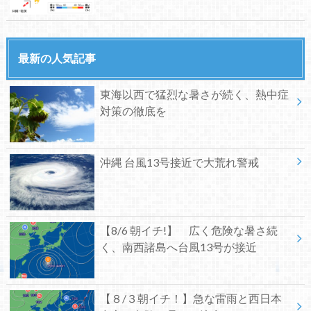
最新の人気記事
東海以西で猛烈な暑さが続く、熱中症
対策の徹底を
沖縄 台風13号接近で大荒れ警戒
【8/6 朝イチ!】 広く危険な暑さ続
く、南西諸島へ台風13号が接近
【８/３朝イチ！】急な雷雨と西日本