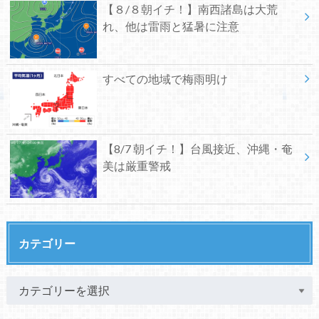
【８/８朝イチ！】南西諸島は大荒
れ、他は雷雨と猛暑に注意
すべての地域で梅雨明け
【8/7 朝イチ！】台風接近、沖縄・奄
美は厳重警戒
カテゴリー