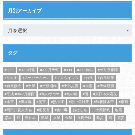
月別アーカイブ
タグ
#3.11
#3.11特集
#3ヶ月予報
#311
#311特集
#ゲリラ豪雨
#サカナ
#スーパームーン
#ノロウイルス
#台風
#台風対策
#台風接近
#土星
#土砂崩れ
#土砂災害
#大雨
#天体観測
#平成30年7月豪雨
#旬のサカナ
#旬の魚
#暦
#東日本大震災
#水害
#流星群
#災害
#熱中症
#熱中症対策
#線状降水帯
#豪雨
#隅田川花火大会
#雨災害
#食中毒
おはしも
二十四節気
地震
惑星
月
流れ星
流星
火星
金星
長期予報
防災
雨
震災