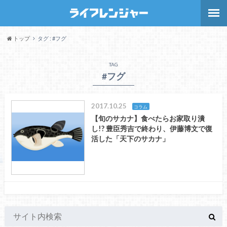
トップ
タグ : #フグ
TAG
#フグ
2017.10.25
コラム
【旬のサカナ】食べたらお家取り潰
し!? 豊臣秀吉で終わり、伊藤博文で復
活した「天下のサカナ」