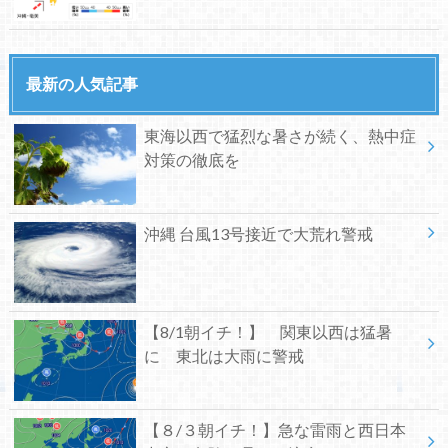
最新の人気記事
東海以西で猛烈な暑さが続く、熱中症
対策の徹底を
沖縄 台風13号接近で大荒れ警戒
【8/1朝イチ！】 関東以西は猛暑
に 東北は大雨に警戒
【８/３朝イチ！】急な雷雨と西日本