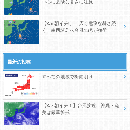
中心に危険な暑さに注意
【8/6 朝イチ!】 広く危険な暑さ続
く、南西諸島へ台風13号が接近
最新の投稿
すべての地域で梅雨明け
【8/7 朝イチ！】台風接近、沖縄・奄
美は厳重警戒