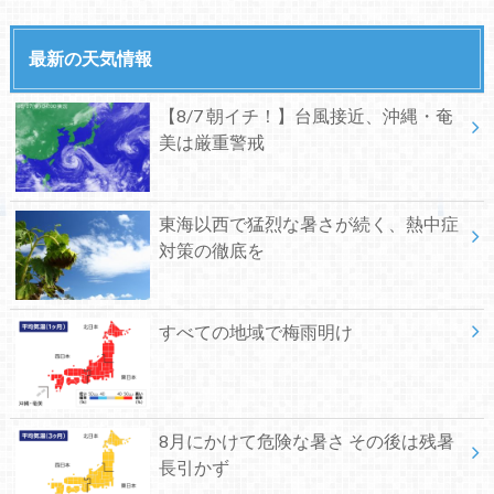
最新の天気情報
【8/7 朝イチ！】台風接近、沖縄・奄
美は厳重警戒
東海以西で猛烈な暑さが続く、熱中症
対策の徹底を
すべての地域で梅雨明け
8月にかけて危険な暑さ その後は残暑
長引かず