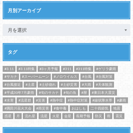
月別アーカイブ
タグ
#3.11
#3.11特集
#3ヶ月予報
#311
#311特集
#ゲリラ豪雨
#サカナ
#スーパームーン
#ノロウイルス
#台風
#台風対策
#台風接近
#土星
#土砂崩れ
#土砂災害
#大雨
#天体観測
#平成30年7月豪雨
#旬のサカナ
#旬の魚
#暦
#東日本大震災
#水害
#流星群
#災害
#熱中症
#熱中症対策
#線状降水帯
#豪雨
#隅田川花火大会
#雨災害
#食中毒
おはしも
二十四節気
地震
惑星
月
流れ星
流星
火星
金星
長期予報
防災
雨
震災