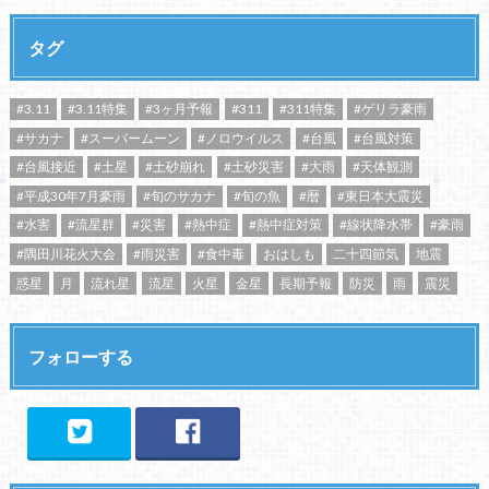
タグ
#3.11
#3.11特集
#3ヶ月予報
#311
#311特集
#ゲリラ豪雨
#サカナ
#スーパームーン
#ノロウイルス
#台風
#台風対策
#台風接近
#土星
#土砂崩れ
#土砂災害
#大雨
#天体観測
#平成30年7月豪雨
#旬のサカナ
#旬の魚
#暦
#東日本大震災
#水害
#流星群
#災害
#熱中症
#熱中症対策
#線状降水帯
#豪雨
#隅田川花火大会
#雨災害
#食中毒
おはしも
二十四節気
地震
惑星
月
流れ星
流星
火星
金星
長期予報
防災
雨
震災
フォローする