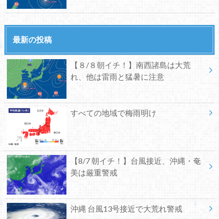
最新の投稿
【８/８朝イチ！】南西諸島は大荒
れ、他は雷雨と猛暑に注意
すべての地域で梅雨明け
【8/7 朝イチ！】台風接近、沖縄・奄
美は厳重警戒
沖縄 台風13号接近で大荒れ警戒