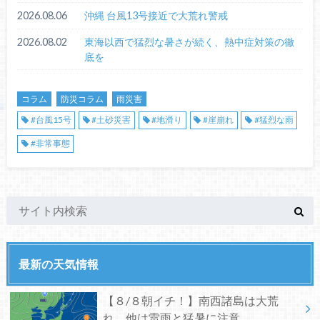
2026.08.06
沖縄 台風13号接近で大荒れ警戒
2026.08.02
東海以西で猛烈な暑さが続く、熱中症対策の徹
底を
コラム
防災コラム
雨災害
#台風15号
#土砂災害
#地滑り
#崖崩れ
#猛烈な雨
#非常事態
最新の天気情報
【８/８朝イチ！】南西諸島は大荒
れ、他は雷雨と猛暑に注意