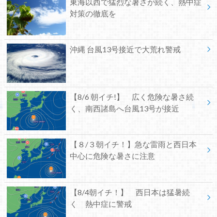
東海以西で猛烈な暑さが続く、熱中症
対策の徹底を
沖縄 台風13号接近で大荒れ警戒
【8/6 朝イチ!】 広く危険な暑さ続
く、南西諸島へ台風13号が接近
【８/３朝イチ！】急な雷雨と西日本
中心に危険な暑さに注意
【8/4朝イチ！】 西日本は猛暑続
く 熱中症に警戒