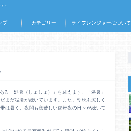
ます～
ップ
カテゴリー
ライフレンジャーについて
る
である「処暑（しょしょ）」を迎えます。「処暑」
まだまだ猛暑が続いています。また、朝晩も涼しく
間帯は暑く、夜間も寝苦しい熱帯夜の日々が続いて
1位に迫る最高気温41.0℃を観測（3位タイ）し