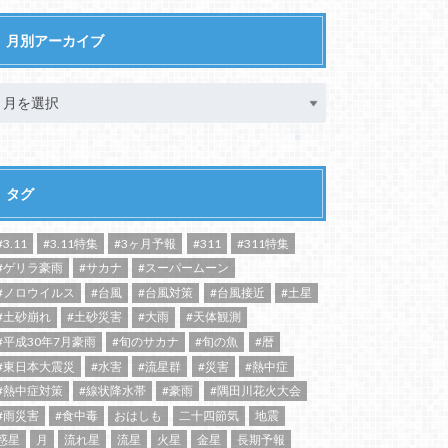
月別アーカイブ
タグ
#3.11
#3.11特集
#3ヶ月予報
#311
#311特集
#ゲリラ豪雨
#サカナ
#スーパームーン
#ノロウイルス
#台風
#台風対策
#台風接近
#土星
#土砂崩れ
#土砂災害
#大雨
#天体観測
#平成30年7月豪雨
#旬のサカナ
#旬の魚
#暦
#東日本大震災
#水害
#流星群
#災害
#熱中症
#熱中症対策
#線状降水帯
#豪雨
#隅田川花火大会
#雨災害
#食中毒
おはしも
二十四節気
地震
惑星
月
流れ星
流星
火星
金星
長期予報