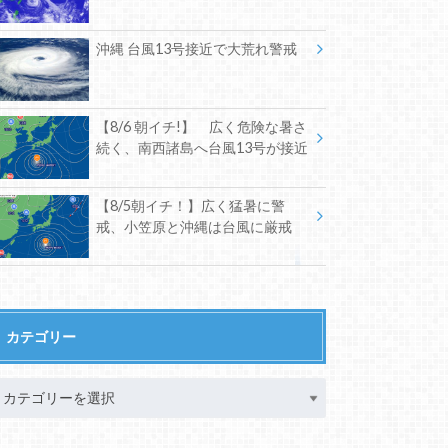
沖縄 台風13号接近で大荒れ警戒
【8/6 朝イチ!】 広く危険な暑さ
続く、南西諸島へ台風13号が接近
【8/5朝イチ！】広く猛暑に警
戒、小笠原と沖縄は台風に厳戒
カテゴリー