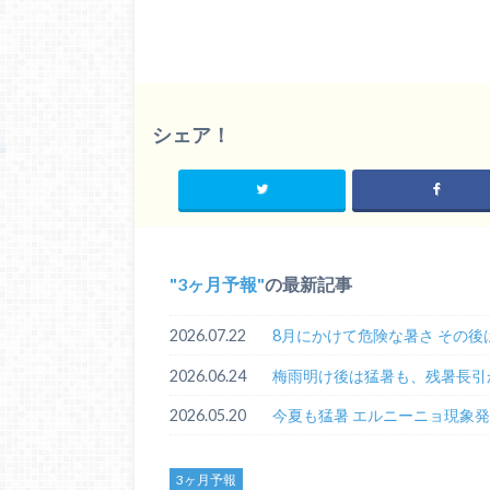
シェア！
3ヶ月予報
の最新記事
2026.07.22
8月にかけて危険な暑さ その後
2026.06.24
梅雨明け後は猛暑も、残暑長引
2026.05.20
今夏も猛暑 エルニーニョ現象
3ヶ月予報