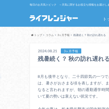
毎日のお天気トピック ～天気に関するお役立ち情報をお届けし
ト
トップ
コラム
3ヶ月予報
残暑続く？ 秋の訪れ遅れる
2024.08.21
3ヶ月予報
残暑続く？ 秋の訪れ遅れ
8月も後半となり、二十四節気の一つ
は、暑さがおさまる頃を表しますが、
なると言われますが、朝の通勤通学時
いて夏の勢いは衰えない状況です。
今年の夏は、栃木県佐野市で国内観測史上