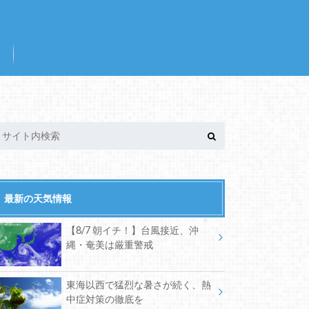
最新の天気情報
【8/7 朝イチ！】台風接近、沖
縄・奄美は厳重警戒
東海以西で猛烈な暑さが続く、熱
中症対策の徹底を