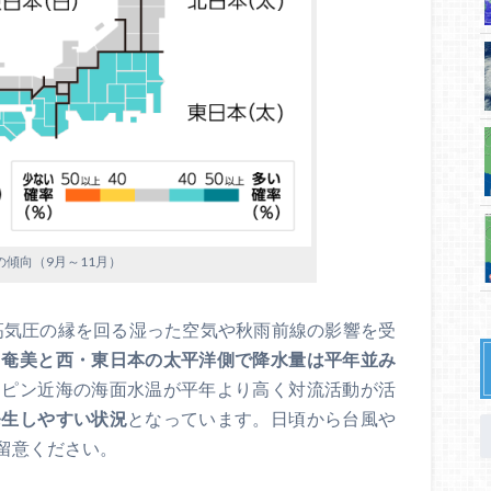
の傾向（9月～11月）
洋高気圧の縁を回る湿った空気や秋雨前線の影響を受
・奄美と西・東日本の太平洋側で降水量は平年並み
リピン近海の海面水温が平年より高く対流活動が活
発生しやすい状況
となっています。日頃から台風や
留意ください。