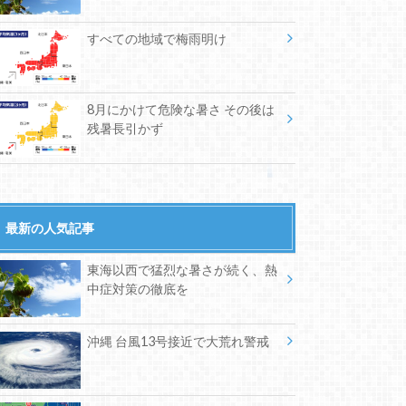
すべての地域で梅雨明け
8月にかけて危険な暑さ その後は
残暑長引かず
最新の人気記事
東海以西で猛烈な暑さが続く、熱
中症対策の徹底を
沖縄 台風13号接近で大荒れ警戒