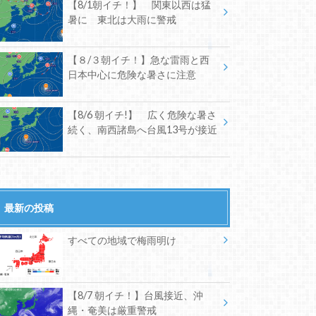
【8/1朝イチ！】 関東以西は猛
暑に 東北は大雨に警戒
【８/３朝イチ！】急な雷雨と西
日本中心に危険な暑さに注意
【8/6 朝イチ!】 広く危険な暑さ
続く、南西諸島へ台風13号が接近
最新の投稿
すべての地域で梅雨明け
【8/7 朝イチ！】台風接近、沖
縄・奄美は厳重警戒