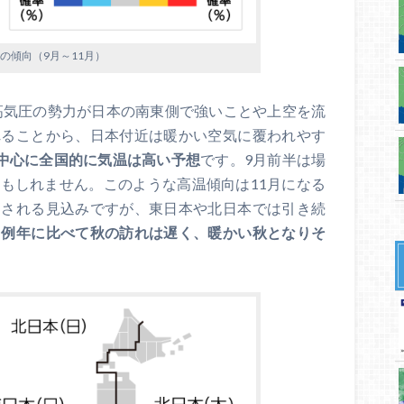
の傾向（9月～11月）
洋高気圧の勢力が日本の南東側で強いことや上空を流
れることから、日本付近は暖かい空気に覆われやす
を中心に全国的に気温は高い予想
です。9月前半は場
もしれません。このような高温傾向は11月になる
消される見込みですが、東日本や北日本では引き続
。
例年に比べて秋の訪れは遅く、暖かい秋となりそ