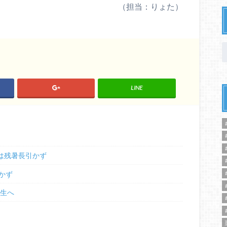
（担当：りょた）
LINE
は残暑長引かず
かず
発生へ