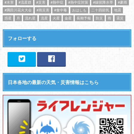
#水害
#流星群
#災害
#熱中症
#熱中症対策
#線状降水帯
#豪雨
#隅田川花火大会
#雨災害
#食中毒
おはしも
二十四節気
地震
惑星
月
流れ星
流星
火星
金星
長期予報
防災
雨
震災
フォローする
日本各地の最新の天気・災害情報はこちら