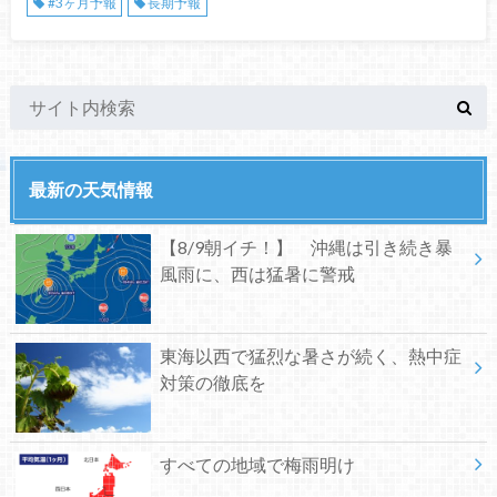
#3ヶ月予報
長期予報
最新の天気情報
【8/9朝イチ！】 沖縄は引き続き暴
風雨に、西は猛暑に警戒
東海以西で猛烈な暑さが続く、熱中症
対策の徹底を
すべての地域で梅雨明け