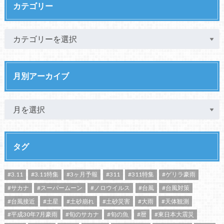
カテゴリー
月別アーカイブ
タグ
#3.11
#3.11特集
#3ヶ月予報
#311
#311特集
#ゲリラ豪雨
#サカナ
#スーパームーン
#ノロウイルス
#台風
#台風対策
#台風接近
#土星
#土砂崩れ
#土砂災害
#大雨
#天体観測
#平成30年7月豪雨
#旬のサカナ
#旬の魚
#暦
#東日本大震災