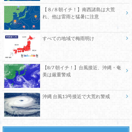
【８/８朝イチ！】南西諸島は大荒
れ、他は雷雨と猛暑に注意
すべての地域で梅雨明け
【8/7 朝イチ！】台風接近、沖縄・奄
美は厳重警戒
沖縄 台風13号接近で大荒れ警戒