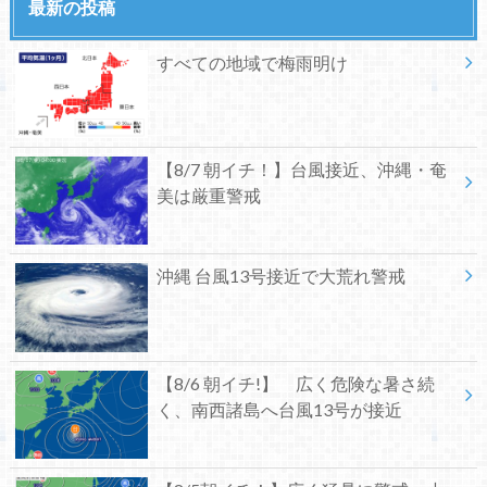
最新の投稿
すべての地域で梅雨明け
【8/7 朝イチ！】台風接近、沖縄・奄
美は厳重警戒
沖縄 台風13号接近で大荒れ警戒
【8/6 朝イチ!】 広く危険な暑さ続
く、南西諸島へ台風13号が接近