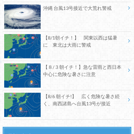
沖縄 台風13号接近で大荒れ警戒
【8/1朝イチ！】 関東以西は猛暑
に 東北は大雨に警戒
【８/３朝イチ！】急な雷雨と西日本
中心に危険な暑さに注意
【8/6 朝イチ!】 広く危険な暑さ続
く、南西諸島へ台風13号が接近