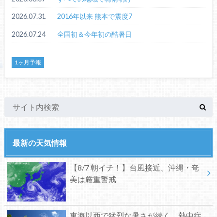
2026.07.31
2016年以来 熊本で震度7
2026.07.24
全国初＆今年初の酷暑日
1ヶ月予報
最新の天気情報
【8/7 朝イチ！】台風接近、沖縄・奄
美は厳重警戒
東海以西で猛烈な暑さが続く、熱中症