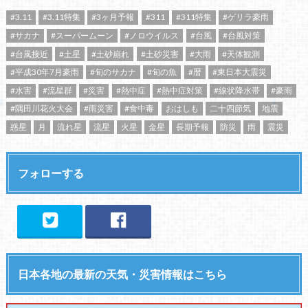
#3.11
#3.11特集
#3ヶ月予報
#311
#311特集
#ゲリラ豪雨
#サカナ
#スーパームーン
#ノロウイルス
#台風
#台風対策
#台風接近
#土星
#土砂崩れ
#土砂災害
#大雨
#天体観測
#平成30年7月豪雨
#旬のサカナ
#旬の魚
#暦
#東日本大震災
#水害
#流星群
#災害
#熱中症
#熱中症対策
#線状降水帯
#豪雨
#隅田川花火大会
#雨災害
#食中毒
おはしも
二十四節気
地震
惑星
月
流れ星
流星
火星
金星
長期予報
防災
雨
震災
フォローする
日本各地の最新の天気・災害情報はこちら