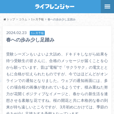
トップ
コラム
1ヶ月予報
春への歩み少し足踏み
2024.02.23
1ヶ月予報
春への歩み少し足踏み
受験シーズンもいよいよ大詰め、ドキドキしながら結果を
待つ受験生の皆さんに、合格のメッセージが届くことを心
から願っています。昔は”電報”で「サクラサク」の電文とと
もに合格が伝えられたものですが、今ではほどんどがオン
ラインでの通知となりました。ウェブの通知画面には、多
くの場合桜の画像が使われているようです。積み重ねた努
力が花開くポジティブなイメージと、春からの新生活を連
想させる素敵な花ですね。桜の開花と共に本格的な春の到
来が待ち遠しいところですが、3月初めにかけては、季節の
歩みが少し足踏みする予想となっています。