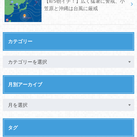
【8/5朝イチ！】広く猛暑に警戒、小
笠原と沖縄は台風に厳戒
カテゴリー
月別アーカイブ
タグ