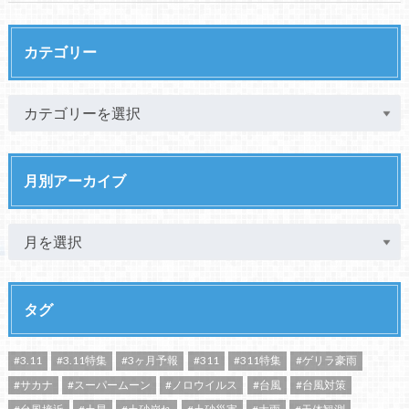
カテゴリー
月別アーカイブ
タグ
#3.11
#3.11特集
#3ヶ月予報
#311
#311特集
#ゲリラ豪雨
#サカナ
#スーパームーン
#ノロウイルス
#台風
#台風対策