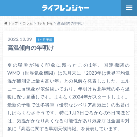
トップ
コラム
1ヶ月予報
高温傾向の年明け
2023.12.29
1ヶ月予報
高温傾向の年明け
夏の猛暑が強く印象に残ったこの1年、国連機関の
WMO（世界気象機関）は先月末に「2023年は世界平均気
温が観測史上最も高い年」との見解を発表しました。エル
ニーニョ現象が依然続いており、年明けも北半球の冬を温
暖に保つ見通しです。まもなく2024年がスタートします。
最新の予報では冬将軍（優勢なシベリア高気圧）の出番は
しばらくなさそうです。特に1月3日ごろからの5日間ほど
は、気温がかなり高くなる可能性があり気象庁は全国を対
象に「高温に関する早期天候情報」を発表しています。