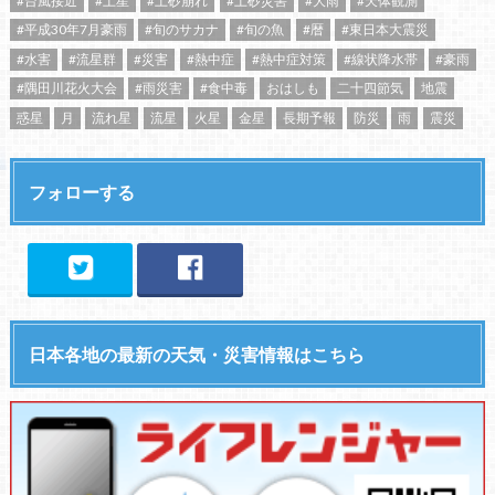
#台風接近
#土星
#土砂崩れ
#土砂災害
#大雨
#天体観測
#平成30年7月豪雨
#旬のサカナ
#旬の魚
#暦
#東日本大震災
#水害
#流星群
#災害
#熱中症
#熱中症対策
#線状降水帯
#豪雨
#隅田川花火大会
#雨災害
#食中毒
おはしも
二十四節気
地震
惑星
月
流れ星
流星
火星
金星
長期予報
防災
雨
震災
フォローする
日本各地の最新の天気・災害情報はこちら