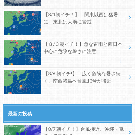
【8/1朝イチ！】 関東以西は猛暑
に 東北は大雨に警戒
【８/３朝イチ！】急な雷雨と西日本
中心に危険な暑さに注意
【8/6 朝イチ!】 広く危険な暑さ続
く、南西諸島へ台風13号が接近
最新の投稿
【8/7 朝イチ！】台風接近、沖縄・奄