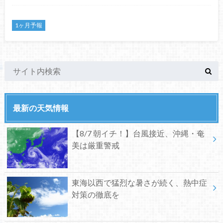
1ヶ月予報
最新の天気情報
【8/7 朝イチ！】台風接近、沖縄・奄
美は厳重警戒
東海以西で猛烈な暑さが続く、熱中症
対策の徹底を