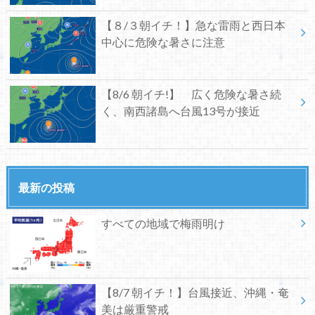
【８/３朝イチ！】急な雷雨と西日本
中心に危険な暑さに注意
【8/6 朝イチ!】 広く危険な暑さ続
く、南西諸島へ台風13号が接近
最新の投稿
すべての地域で梅雨明け
【8/7 朝イチ！】台風接近、沖縄・奄
美は厳重警戒