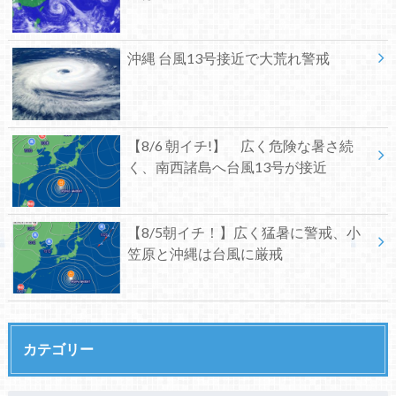
沖縄 台風13号接近で大荒れ警戒
【8/6 朝イチ!】 広く危険な暑さ続
く、南西諸島へ台風13号が接近
【8/5朝イチ！】広く猛暑に警戒、小
笠原と沖縄は台風に厳戒
カテゴリー