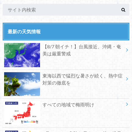
最新の天気情報
【8/7 朝イチ！】台風接近、沖縄・奄
美は厳重警戒
東海以西で猛烈な暑さが続く、熱中症
対策の徹底を
すべての地域で梅雨明け