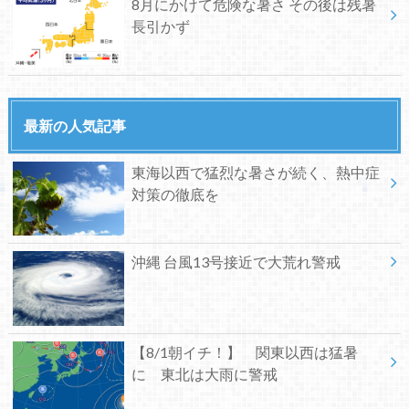
8月にかけて危険な暑さ その後は残暑
長引かず
最新の人気記事
東海以西で猛烈な暑さが続く、熱中症
対策の徹底を
沖縄 台風13号接近で大荒れ警戒
【8/1朝イチ！】 関東以西は猛暑
に 東北は大雨に警戒