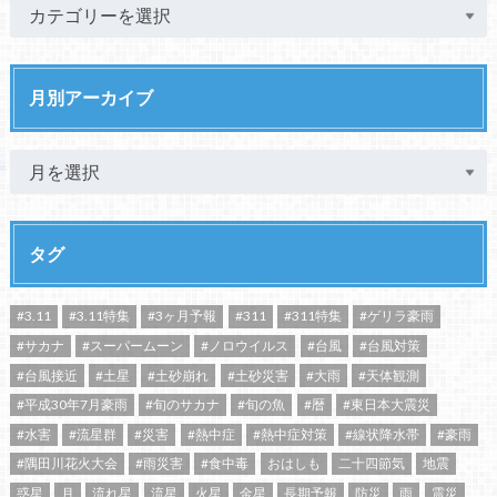
月別アーカイブ
タグ
#3.11
#3.11特集
#3ヶ月予報
#311
#311特集
#ゲリラ豪雨
#サカナ
#スーパームーン
#ノロウイルス
#台風
#台風対策
#台風接近
#土星
#土砂崩れ
#土砂災害
#大雨
#天体観測
#平成30年7月豪雨
#旬のサカナ
#旬の魚
#暦
#東日本大震災
#水害
#流星群
#災害
#熱中症
#熱中症対策
#線状降水帯
#豪雨
#隅田川花火大会
#雨災害
#食中毒
おはしも
二十四節気
地震
惑星
月
流れ星
流星
火星
金星
長期予報
防災
雨
震災