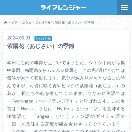
トップ
コラム
1ヶ月予報
紫陽花（あじさい）の季節
2024.05.31
1ヶ月予報
紫陽花（あじさい）の季節
本州にも雨の季節が近づいてきました。シトシト雨から集
中豪雨、梅雨寒からムシムシ猛暑と、この先7月にかけては
気候が大きく変動します。気分が滅入りがちとなるこの時
期ですが、可憐に咲く青やピンクの紫陽花（あじさい）の
花が、私たちの心を癒してくれます。ちなみに英語では
「Hydrangea（ハイドランジア）」と呼ばれます。この名
前は「Hydra-」または「Hydro-」という「水」を意味する
接頭語と、「angea」というラテン語やギリシャ語で
「器」を意味する言葉が組み合わさってできています。
「水の器」、雨の中で咲く姿からこの名が付けられたのか