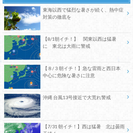
東海以西で猛烈な暑さが続く、熱中症
対策の徹底を
【8/1朝イチ！】 関東以西は猛暑
に 東北は大雨に警戒
【８/３朝イチ！】急な雷雨と西日本
中心に危険な暑さに注意
沖縄 台風13号接近で大荒れ警戒
【7/31 朝イチ！】西は猛暑 北は曇雨