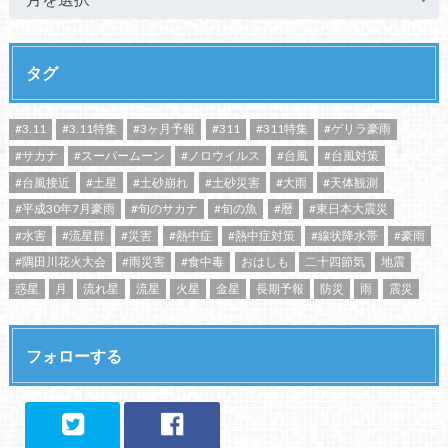
タグ
#3.11
#3.11特集
#3ヶ月予報
#311
#311特集
#ゲリラ豪雨
#サカナ
#スーパームーン
#ノロウイルス
#台風
#台風対策
#台風接近
#土星
#土砂崩れ
#土砂災害
#大雨
#天体観測
#平成30年7月豪雨
#旬のサカナ
#旬の魚
#暦
#東日本大震災
#水害
#流星群
#災害
#熱中症
#熱中症対策
#線状降水帯
#豪雨
#隅田川花火大会
#雨災害
#食中毒
おはしも
二十四節気
地震
惑星
月
流れ星
流星
火星
金星
長期予報
防災
雨
震災
フォローする