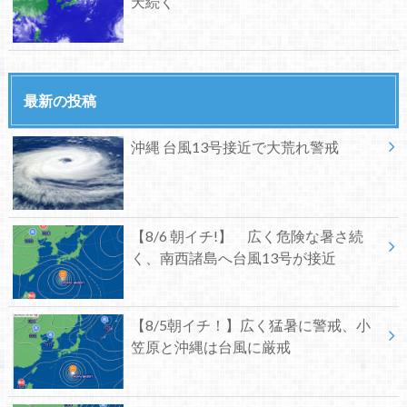
天続く
最新の投稿
沖縄 台風13号接近で大荒れ警戒
【8/6 朝イチ!】 広く危険な暑さ続
く、南西諸島へ台風13号が接近
【8/5朝イチ！】広く猛暑に警戒、小
笠原と沖縄は台風に厳戒