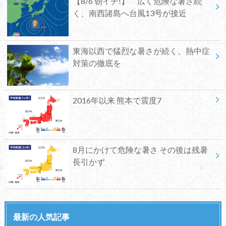
【8/6 朝イチ!】 広く危険な暑さ続
く、南西諸島へ台風13号が接近
東海以西で猛烈な暑さが続く、熱中症
対策の徹底を
2016年以来 熊本で震度7
8月にかけて危険な暑さ その後は残暑
長引かず
最新の人気記事