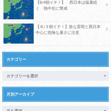
【8/4朝イチ！】 西日本は猛暑続
く 熱中症に警戒
【８/３朝イチ！】急な雷雨と西日本
中心に危険な暑さに注意
カテゴリー
月別アーカイブ