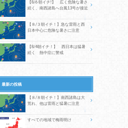
【8/6 朝イチ!】 広く危険な暑さ
続く、南西諸島へ台風13号が接近
【８/３朝イチ！】急な雷雨と西
日本中心に危険な暑さに注意
【8/4朝イチ！】 西日本は猛暑
続く 熱中症に警戒
最新の投稿
【８/８朝イチ！】南西諸島は大
荒れ、他は雷雨と猛暑に注意
すべての地域で梅雨明け