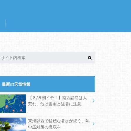
最新の天気情報
【８/８朝イチ！】南西諸島は大
荒れ、他は雷雨と猛暑に注意
東海以西で猛烈な暑さが続く、熱
中症対策の徹底を