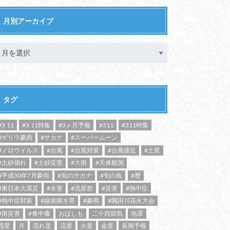
月別アーカイブ
タグ
#3.11
#3.11特集
#3ヶ月予報
#311
#311特集
#ゲリラ豪雨
#サカナ
#スーパームーン
#ノロウイルス
#台風
#台風対策
#台風接近
#土星
#土砂崩れ
#土砂災害
#大雨
#天体観測
#平成30年7月豪雨
#旬のサカナ
#旬の魚
#暦
#東日本大震災
#水害
#流星群
#災害
#熱中症
#熱中症対策
#線状降水帯
#豪雨
#隅田川花火大会
#雨災害
#食中毒
おはしも
二十四節気
地震
惑星
月
流れ星
流星
火星
金星
長期予報