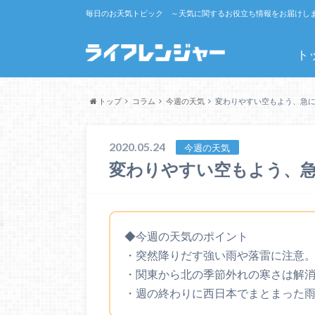
毎日のお天気トピック ～天気に関するお役立ち情報をお届けし
ト
トップ
コラム
今週の天気
変わりやすい空もよう、急
2020.05.24
今週の天気
変わりやすい空もよう、
◆今週の天気のポイント
・突然降りだす強い雨や落雷に注意
・関東から北の季節外れの寒さは解
・週の終わりに西日本でまとまった