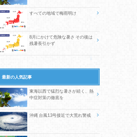
すべての地域で梅雨明け
8月にかけて危険な暑さ その後は
残暑長引かず
最新の人気記事
東海以西で猛烈な暑さが続く、熱
中症対策の徹底を
沖縄 台風13号接近で大荒れ警戒