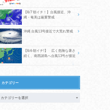
【8/7 朝イチ！】台風接近、沖
縄・奄美は厳重警戒
沖縄 台風13号接近で大荒れ警戒
【8/6 朝イチ!】 広く危険な暑さ
続く、南西諸島へ台風13号が接近
カテゴリー