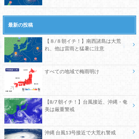
最新の投稿
【８/８朝イチ！】南西諸島は大荒
れ、他は雷雨と猛暑に注意
すべての地域で梅雨明け
【8/7 朝イチ！】台風接近、沖縄・奄
美は厳重警戒
沖縄 台風13号接近で大荒れ警戒