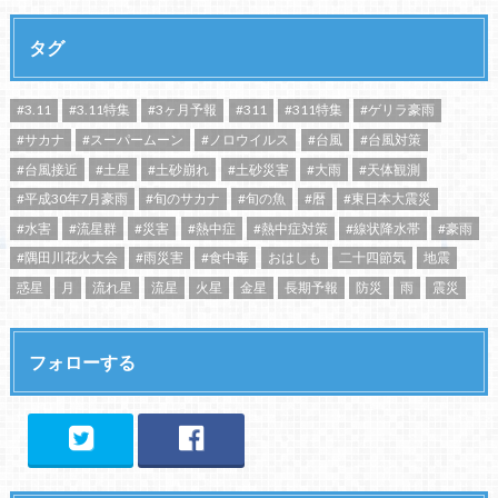
タグ
#3.11
#3.11特集
#3ヶ月予報
#311
#311特集
#ゲリラ豪雨
#サカナ
#スーパームーン
#ノロウイルス
#台風
#台風対策
#台風接近
#土星
#土砂崩れ
#土砂災害
#大雨
#天体観測
#平成30年7月豪雨
#旬のサカナ
#旬の魚
#暦
#東日本大震災
#水害
#流星群
#災害
#熱中症
#熱中症対策
#線状降水帯
#豪雨
#隅田川花火大会
#雨災害
#食中毒
おはしも
二十四節気
地震
惑星
月
流れ星
流星
火星
金星
長期予報
防災
雨
震災
フォローする