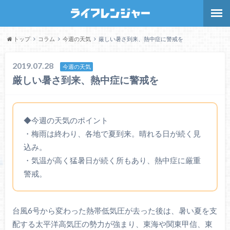
トップ
コラム
今週の天気
厳しい暑さ到来、熱中症に警戒を
2019.07.28
今週の天気
厳しい暑さ到来、熱中症に警戒を
◆今週の天気のポイント
・梅雨は終わり、各地で夏到来。晴れる日が続く見
込み。
・気温が高く猛暑日が続く所もあり、熱中症に厳重
警戒。
台風6号から変わった熱帯低気圧が去った後は、暑い夏を支
配する太平洋高気圧の勢力が強まり、東海や関東甲信、東