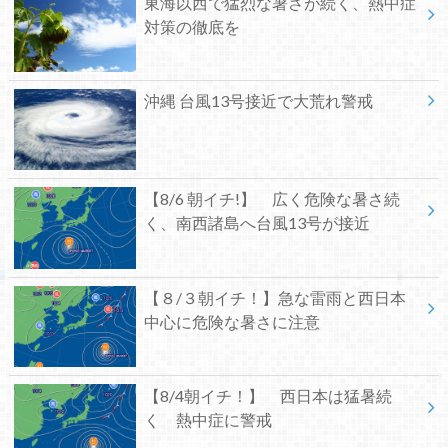
東海以西で猛烈な暑さが続く、熱中症
対策の徹底を
沖縄 台風13号接近で大荒れ警戒
【8/6 朝イチ!】 広く危険な暑さ続
く、南西諸島へ台風13号が接近
【８/３朝イチ！】急な雷雨と西日本
中心に危険な暑さに注意
【8/4朝イチ！】 西日本は猛暑続
く 熱中症に警戒