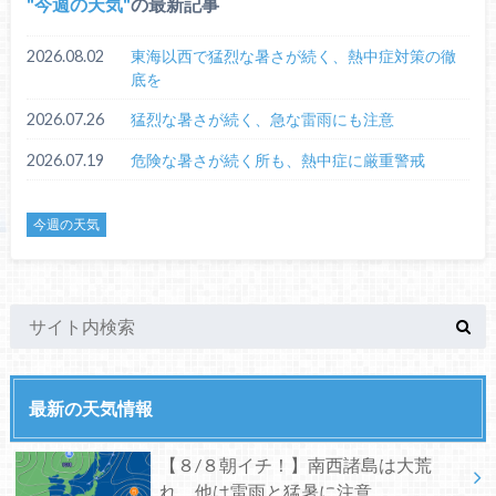
今週の天気
の最新記事
2026.08.02
東海以西で猛烈な暑さが続く、熱中症対策の徹
底を
2026.07.26
猛烈な暑さが続く、急な雷雨にも注意
2026.07.19
危険な暑さが続く所も、熱中症に厳重警戒
今週の天気
最新の天気情報
【８/８朝イチ！】南西諸島は大荒
れ、他は雷雨と猛暑に注意